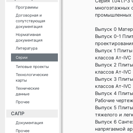
Серия 1.041.1-
многоэтажных о
Программы
промышленных 
Договорная и
сопутствующая
документация
Выпуск 0 Матер
Нормативная
Выпуск 0-1 Пли
документация
проектировани
Литература
Выпуск 1 Плиты
классов Ат-IVC 
Серии
Выпуск 2 Плиты
Типовые проекты
классов Ат-IVC 
Технологические
Выпуск 3 Плиты
карты
классов Ат-IVC 
Технические
Выпуск 4 Плиты
данные
Рабочие черте
Прочее
Выпуск 5 Плиты
САПР
тяжелого и лег
Выпуск 6 Санте
Документация
напрягаемой ар
Прочее