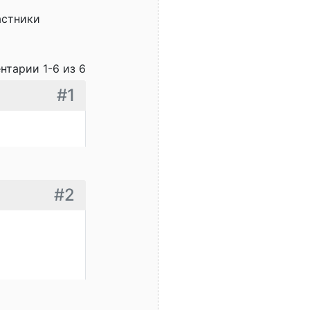
астники
нтарии 1-6 из 6
#1
#2