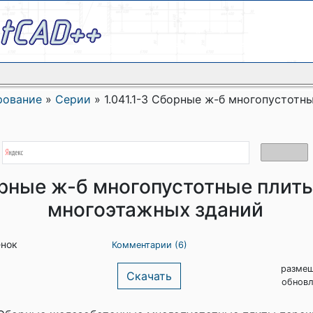
рование
»
Серии
»
1.041.1-3 Сборные ж-б многопустотн
орные ж-б многопустотные плит
многоэтажных зданий
енок
Комментарии (6)
размещ
Скачать
обновл