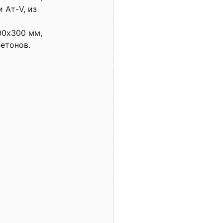
 Ат-V, из
00х300 мм,
бетонов.