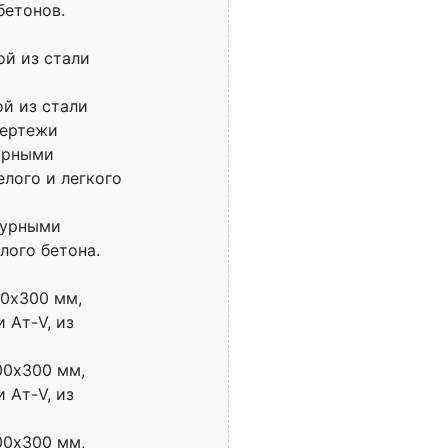
бетонов.
й из стали
й из стали
 чертежи
урными
елого и легкого
турными
лого бетона.
00х300 мм,
 Ат-V, из
00х300 мм,
 Ат-V, из
00х300 мм,