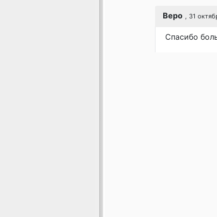
Веро
, 31 октяб
Спасибо бол