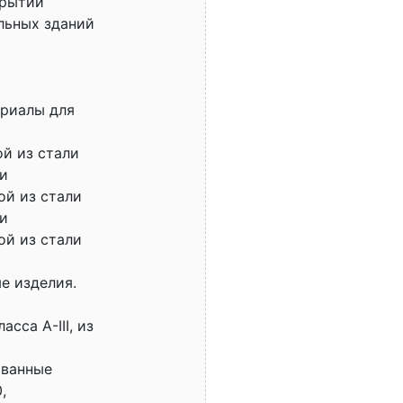
крытий
льных зданий
ериалы для
й из стали
жи
ой из стали
жи
ой из стали
е изделия.
сса A-III, из
ованные
,