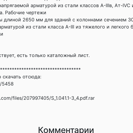
прягаемой арматурой из стали классов А-IIIв, Ат-IVC и
а. Рабочие чертежи
ы длиной 2650 мм для зданий с колоннами сечением 3
матурой из стали класса A-III из тяжелого и легкого 
жи
ствует, есть только каталожный лист.
**********************************
 скачать отсюда:
l/5458
e.com/files/207997405/S_1.041.1-3_4.pdf.rar
Комментарии