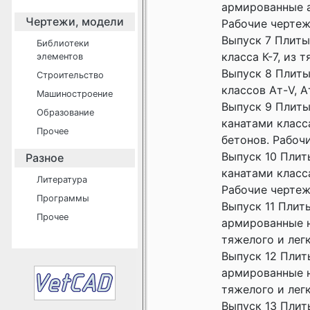
армированные ар
Чертежи, модели
Рабочие черте
Выпуск 7 Плиты
Библиотеки
класса К-7, из 
элементов
Выпуск 8 Плиты
Строительство
классов Ат-V, А
Машиностроение
Выпуск 9 Плит
Образование
канатами класса
Прочее
бетонов. Рабоч
Выпуск 10 Пли
Разное
канатами класс
Литература
Рабочие черте
Программы
Выпуск 11 Плит
Прочее
армированные на
тяжелого и лег
Выпуск 12 Плит
армированные на
тяжелого и лег
Выпуск 13 Плит