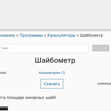
рование
»
Программы
»
Калькуляторы
»
Шайбометр
Шайбометр
енок
Комментарии (1)
Скачать
размеще
ета площади анкерных шайб