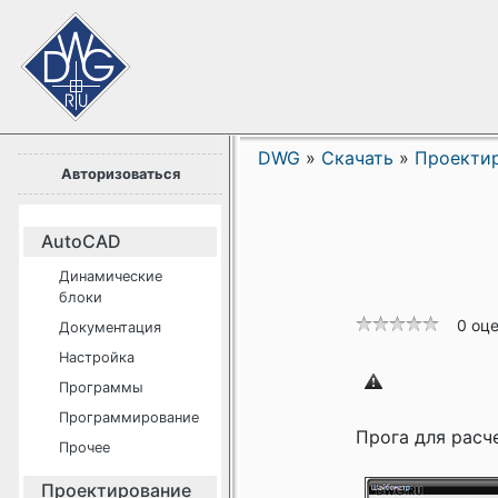
DWG
»
Скачать
»
Проекти
Авторизоваться
AutoCAD
Динамические
блоки
0 оц
Документация
Настройка
Программы
Программирование
Прога для расч
Прочее
Проектирование