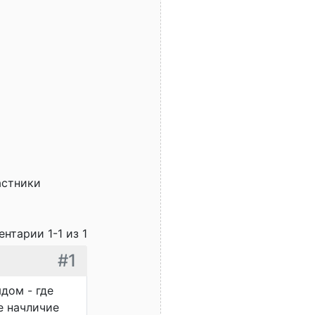
астники
нтарии 1-1 из 1
#1
дом - где
е начличие