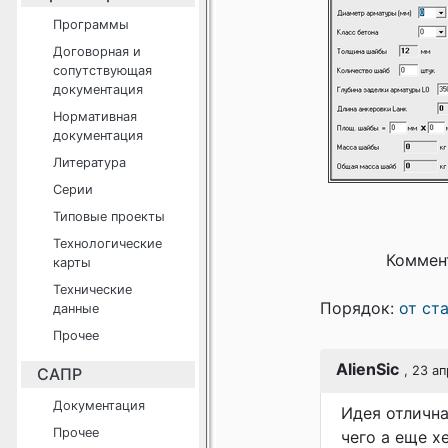
Программы
Договорная и
сопутствующая
документация
Нормативная
документация
Литература
Серии
Типовые проекты
Технологические
Коммен
карты
Технические
Порядок:
от ст
данные
Прочее
AlienSic
, 23 а
САПР
Документация
Идея отлична
Прочее
чего а еще х