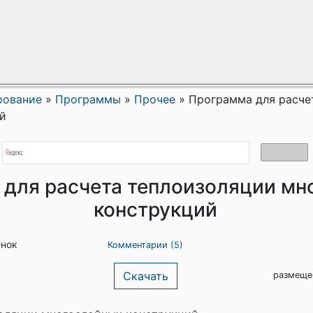
рование
»
Программы
»
Прочее
»
Программа для расче
й
для расчета теплоизоляции мн
конструкций
енок
Комментарии (5)
Скачать
размеще