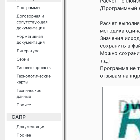
Расчет теплоиз
/Программный ком
Программы
Договорная и
сопутствующая
Расчет выполняе
документация
методика одина
Нормативная
Значения исход
документация
сохранить в фа
Литература
Можно сохранит
Серии
т.д.)
Программа не т
Типовые проекты
отзывам на ing
Технологические
карты
Технические
данные
Прочее
САПР
Документация
Прочее