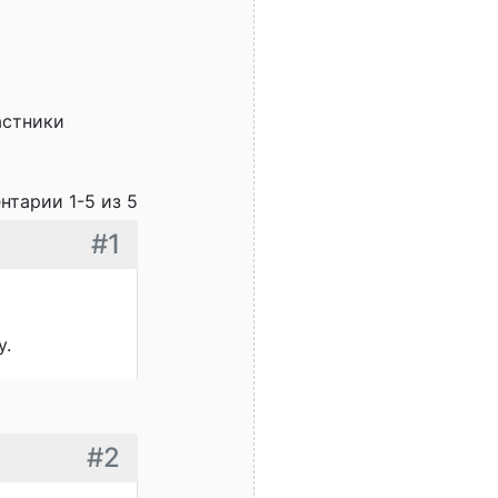
астники
нтарии 1-5 из 5
#1
у.
#2