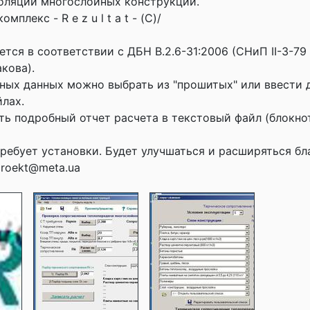
оляции многослойных конструкций.
плекс - R e z u l t a t - (С)/
тся в соответствии с ДБН В.2.6-31:2006 (СНиП II-3-79 
кова).
ных данных можно выбрать из "прошитых" или ввести 
йлах.
ь подробный отчет расчета в текстовый файл (блокнот,
ребует установки. Будет улучшаться и расширяться б
proekt@meta.ua