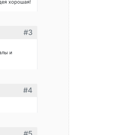
дея хорошая!
#3
алы и
#4
#5