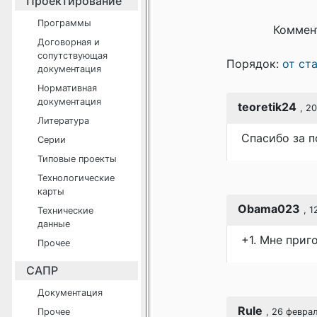
Проектирование
Программы
Коммен
Договорная и
сопутствующая
Порядок:
от ст
документация
Нормативная
документация
teoretik24
, 2
Литература
Спасибо за п
Серии
Типовые проекты
Технологические
карты
Obama023
, 
Технические
данные
+1. Мне приг
Прочее
САПР
Документация
Rule
Прочее
, 26 февра