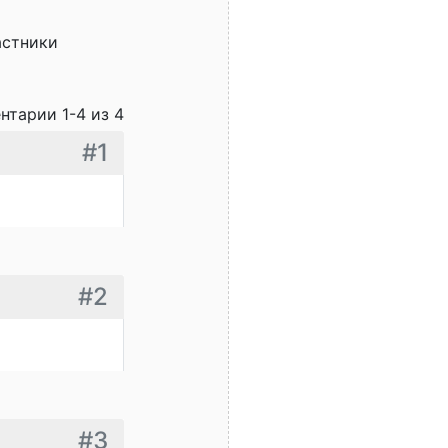
астники
нтарии 1-4 из 4
#1
#2
#3