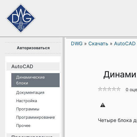
DWG
»
Скачать
»
AutoCAD
Авторизоваться
AutoCAD
Динами
Динамические
блоки
0 оц
Документация
Настройка
Программы
Программирование
Четыре блока д
Прочее