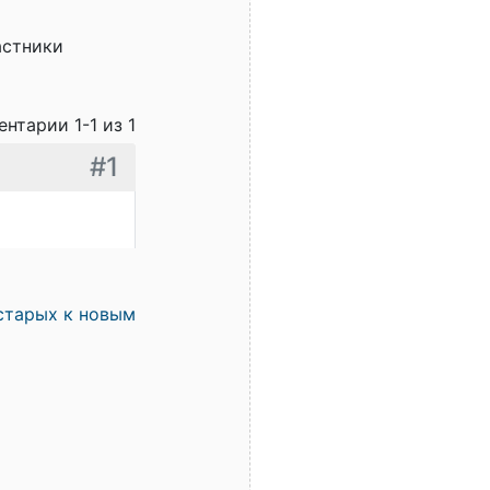
астники
нтарии 1-1 из 1
#1
старых к новым