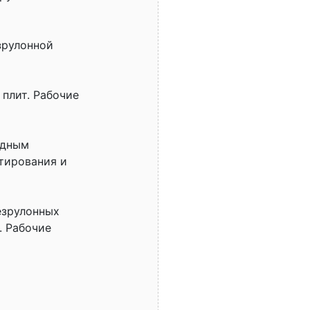
зрулонной
плит. Рабочие
одным
тирования и
езрулонных
. Рабочие