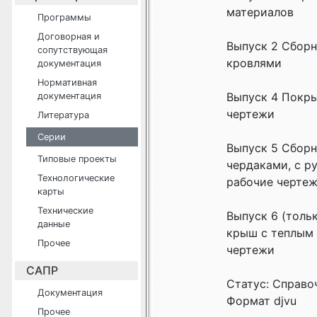
материалов
Программы
Договорная и
Выпуск 2 Сборн
сопутствующая
кровлями
документация
Нормативная
Выпуск 4 Покры
документация
чертежи
Литература
Серии
Выпуск 5 Сбор
Типовые проекты
чердаками, с р
Технологические
рабочие черте
карты
Технические
Выпуск 6 (толь
данные
крыш с теплым 
Прочее
чертежи
САПР
Статус: Справо
Документация
Формат djvu
Прочее