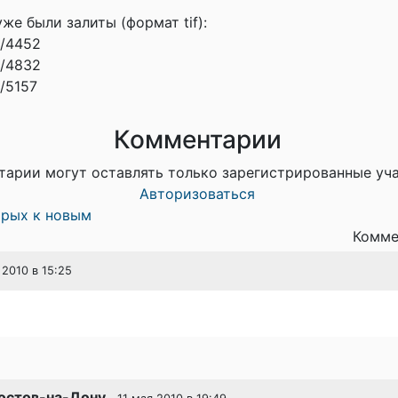
 уже были залиты (формат tif):
l/4452
l/4832
l/5157
Комментарии
тарии могут оставлять только зарегистрированные уч
Авторизоваться
арых к новым
Комме
 2010 в 15:25
остов-на-Дону