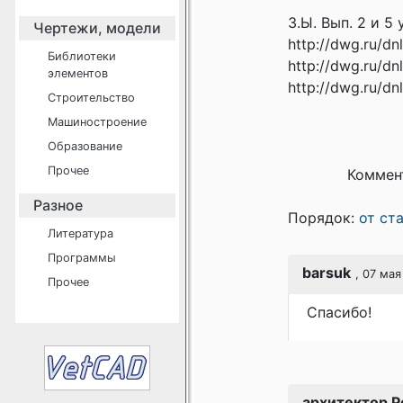
З.Ы. Вып. 2 и 5
Чертежи, модели
http://dwg.ru/dn
Библиотеки
http://dwg.ru/dn
элементов
http://dwg.ru/dn
Строительство
Машиностроение
Образование
Прочее
Коммен
Разное
Порядок:
от ст
Литература
Программы
barsuk
, 07 мая
Прочее
Спасибо!
архитектор Р