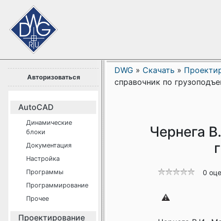
DWG
»
Скачать
»
Проекти
Авторизоваться
справочник по грузоподъ
AutoCAD
Динамические
Чернега В
блоки
Документация
Настройка
Программы
0 оц
Программирование
Прочее
Проектирование