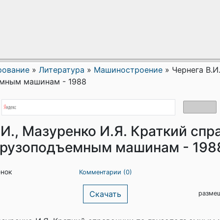
рование
»
Литература
»
Машиностроение
»
Чернега В.И
емным машинам - 1988
.И., Мазуренко И.Я. Краткий спр
грузоподъемным машинам - 198
енок
Комментарии (0)
Скачать
размещ