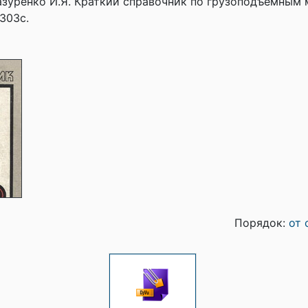
Мазуренко И.Я. Краткий справочник по грузоподъемным 
 303с.
Порядок:
от 