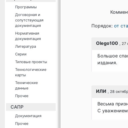
Программы
Коммен
Договорная и
сопутствующая
Порядок:
от ст
документация
Нормативная
документация
Olego100
, 27
Литература
Серии
Большое спас
Типовые проекты
издания.
Технологические
карты
Технические
данные
ИЛИ
, 28 октябр
Прочее
Весьма призн
САПР
С уважение
Документация
Прочее