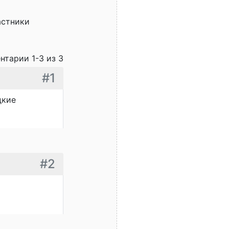
астники
нтарии 1-3 из 3
#1
дкие
#2