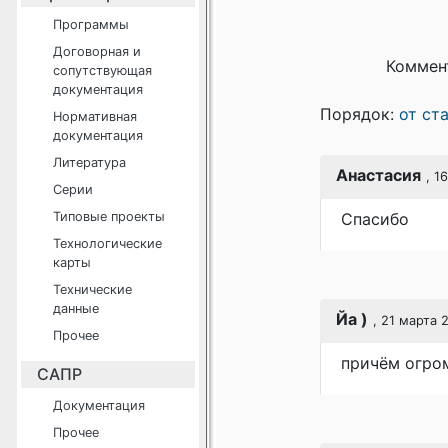
Программы
Договорная и
Коммен
сопутствующая
документация
Порядок:
от ст
Нормативная
документация
Литература
Анастасия
, 1
Серии
Типовые проекты
Спасибо
Технологические
карты
Технические
данные
Йа )
, 21 марта 
Прочее
причём огро
САПР
Документация
Прочее