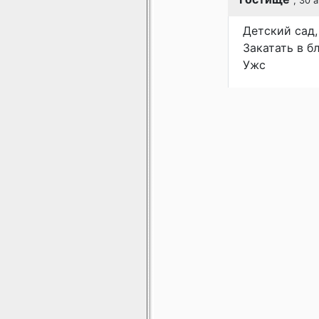
, 30 
Детский сад,
Закатать в б
Ужс