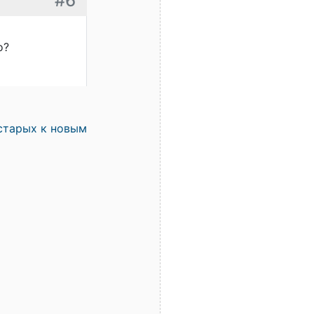
#6
о?
старых к новым