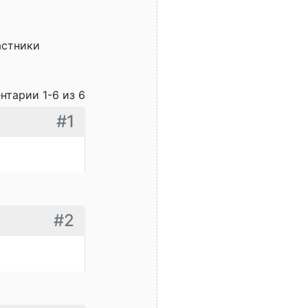
астники
нтарии 1-6 из 6
#1
#2