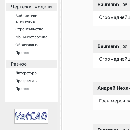
Baumann
, 05
Чертежи, модели
Библиотеки
Огромаднейш
элементов
Строительство
Машиностроение
Образование
Baumann
, 05
Прочее
Огромаднейше
Разное
Литература
Программы
Андрей Нехл
Прочее
Гран мерси з
Гостище