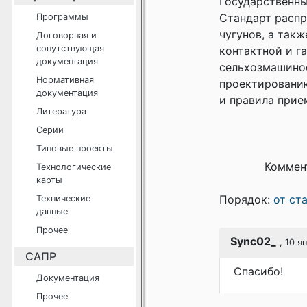
Государственны
Стандарт распр
Программы
чугунов, а так
Договорная и
сопутствующая
контактной и г
документация
сельхозмашинос
Нормативная
проектированию
документация
и правила прие
Литература
Серии
Типовые проекты
Коммен
Технологические
карты
Порядок:
от ст
Технические
данные
Прочее
Sync02_
, 10 я
САПР
Спасибо!
Документация
Прочее