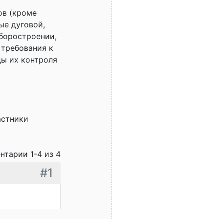
ов (кроме
ые дуговой,
иборостроении,
 требования к
ды их контроля
астники
нтарии 1-4 из 4
#1