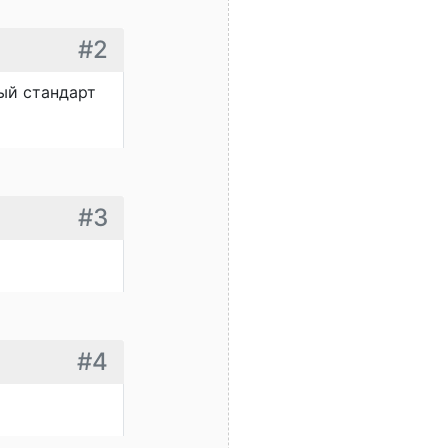
#2
ный стандарт
#3
#4