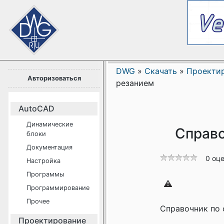
DWG
»
Скачать
»
Проекти
Авторизоваться
резанием
AutoCAD
Динамические
Справо
блоки
Документация
0 оц
Настройка
Программы
Программирование
Прочее
Справочник по 
Проектирование