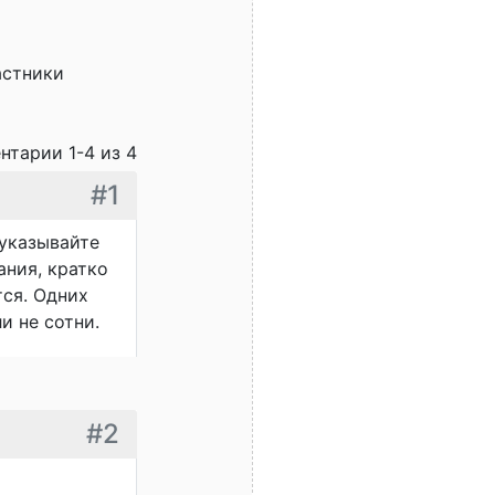
астники
нтарии 1-4 из 4
#1
 указывайте
ания, кратко
тся. Одних
и не сотни.
#2