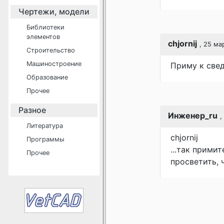
Чертежи, модели
Библиотеки
элементов
chjornij
, 25 ма
Строительство
Машиностроение
Приму к свед
Образование
Прочее
Разное
Инженер_ru
,
Литература
chjornij
Программы
...так прими
Прочее
просветить, ч