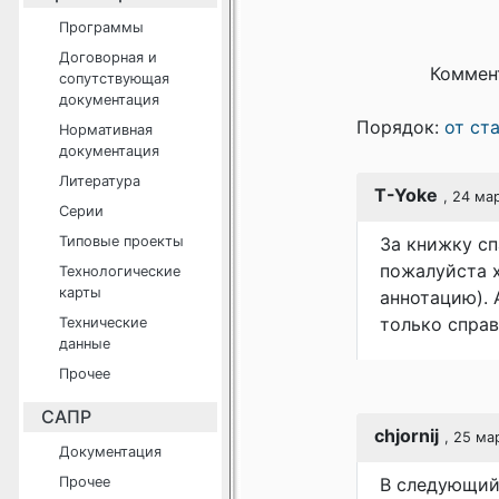
Программы
Договорная и
Коммен
сопутствующая
документация
Порядок:
от ст
Нормативная
документация
Литература
T-Yoke
, 24 ма
Серии
Типовые проекты
За книжку сп
пожалуйста х
Технологические
карты
аннотацию). 
только справ
Технические
данные
Прочее
САПР
chjornij
, 25 ма
Документация
Прочее
В следующий