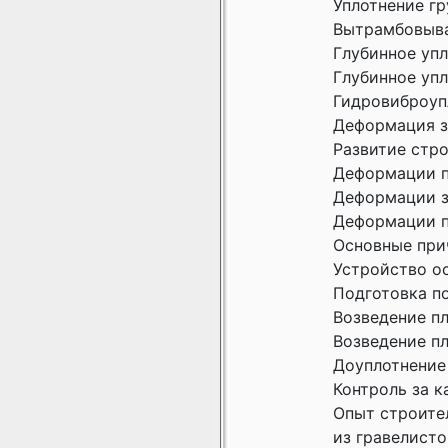
Уплотнение г
Вытрамбовыва
Глубинное уп
Глубинное уп
Гидровиброуп
Деформация з
Развитие стро
Деформации п
Деформации з
Деформации п
Основные при
Устройство о
Подготовка п
Возведение п
Возведение п
Доуплотнение
Контроль за 
Опыт строите
из гравелисто