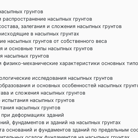
насыпных грунтов
и распространение насыпных грунтов
остава, залегания и сложения насыпных грунтов
оисходящие в насыпных грунтах
ие насыпных грунтов от собственного веса
я и основные типы насыпных грунтов
я насыпных грунтов
и физико-механические характеристики основных тип
ологические исследования насыпных грунтов
 образования и основных особенностей насыпных грунт
тава и сложения насыпных грунтов
 испытания насыпных грунтов
тания насыпных грунтов
 при деформациях зданий
ний, фундаментов и зданий на насыпных грунтах
та оснований и фундаментов зданий по предельным со
нительных осадок фундаментов на насыпных грунтах