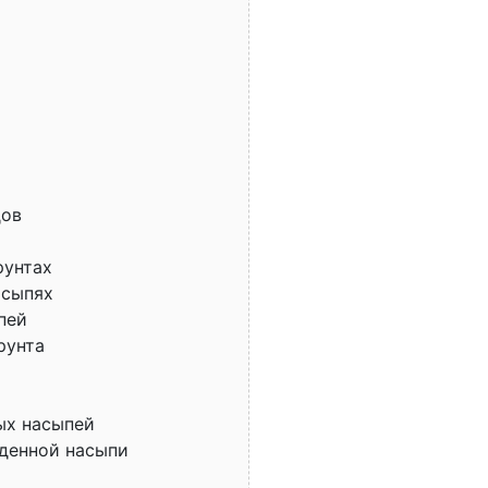
дов
рунтах
асыпях
пей
рунта
ых насыпей
еденной насыпи