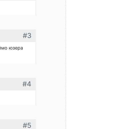
#3
еймо юзера
#4
#5