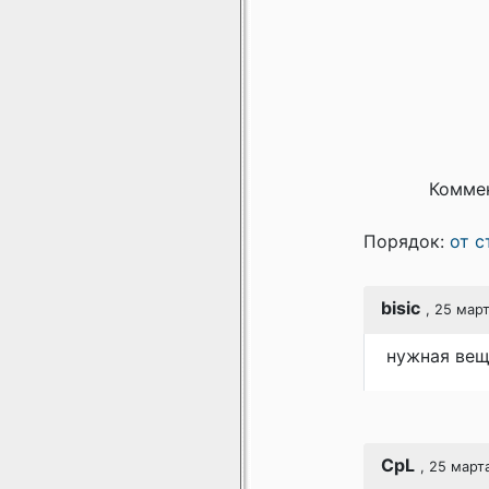
Коммен
Порядок:
от с
bisic
, 25 мар
нужная вещ
CpL
, 25 март