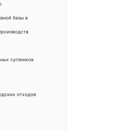
о
вной базы в
 производств
ных суглинков
родских отходов