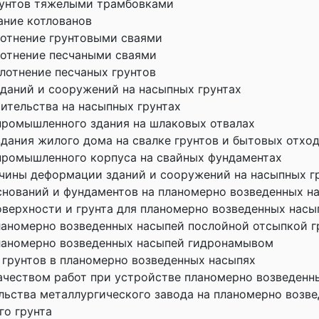
рунтов тяжелыми трамбовками
ние котлованов
лотнение грунтовыми сваями
лотнение песчаными сваями
лотнение песчаных грунтов
даний и сооружений на насыпных грунтах
ительства на насыпных грунтах
ромышленного здания на шлаковых отвалах
дания жилого дома на свалке грунтов и бытовых отхо
ромышленного корпуса на свайных фундаментах
чины деформации зданий и сооружений на насыпных г
снований и фундаментов на планомерно возведенных н
оверхности и грунта для планомерно возведенных насы
ланомерно возведенных насыпей послойной отсыпкой г
ланомерно возведенных насыпей гидронамывом
 грунтов в планомерно возведенных насыпях
качеством работ при устройстве планомерно возведенн
льства металлургического завода на планомерно возв
го грунта