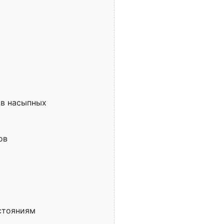
ов насыпных
ов
стояниям