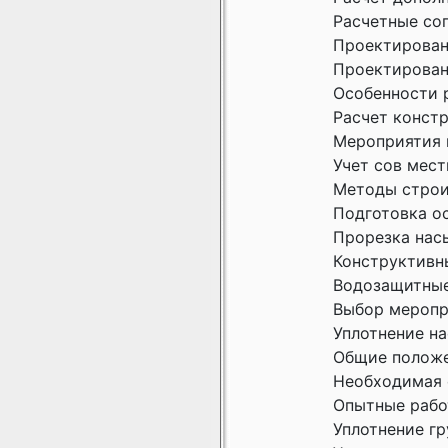
Расчетные со
Проектирован
Проектирован
Особенности 
Расчет конст
Мероприятия 
Учет сов мест
Методы строи
Подготовка о
Прорезка нас
Конструктивн
Водозащитные
Выбор меропр
Уплотнение н
Общие положе
Необходимая 
Опытные рабо
Уплотнение гр