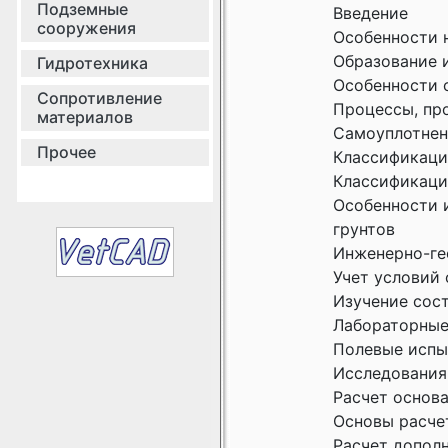
Подземные
Введение
сооружения
Особенности 
Образование 
Гидротехника
Особенности с
Сопротивление
Процессы, пр
материалов
Самоуплотнен
Прочее
Классификаци
Классификаци
Особенности 
грунтов
Инженерно-ге
Учет условий
Изучение сос
Лабораторные
Полевые испы
Исследования
Расчет основа
Основы расче
Расчет допол