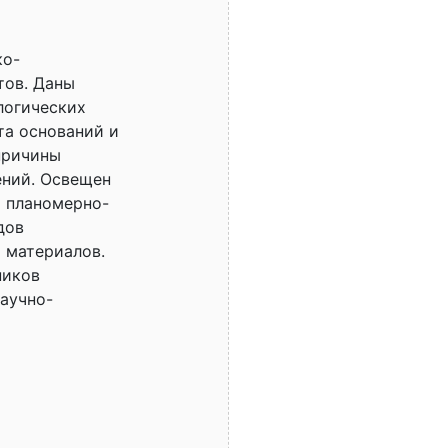
ко-
тов. Даны
логических
та оснований и
причины
ений. Освещен
а планомерно-
дов
 материалов.
ников
научно-