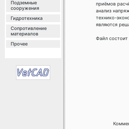
Подземные
приёмов расч
сооружения
анализ напряж
технико-экон
Гидротехника
являются ре
Сопротивление
материалов
Файл состоит
Прочее
Коммен