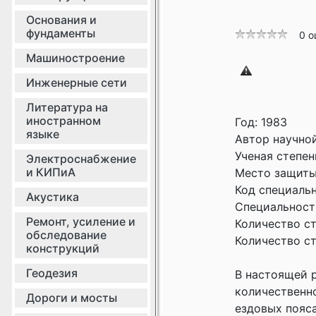
Основания и
фундаменты
0 о
Машиностроение
Инженерные сети
Литература на
иностранном
Год: 1983
языке
Автор научно
Ученая cтепен
Электроснабжение
и КИПиА
Место защиты
Код cпециально
Акустика
Специальност
Ремонт, усиление и
Количество c
обследование
Количество c
конструкций
Геодезия
В настоящей р
количественн
Дороги и мосты
ездовых пояс