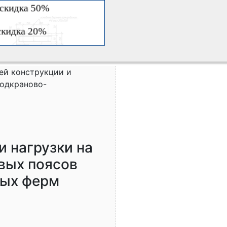
ей конструкции и
подкраново-
и нагрузки на
вых поясов
ных ферм