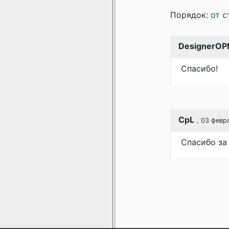
Порядок:
от с
DesignerO
Спасибо!
CpL
, 03 февр
Спасибо за 