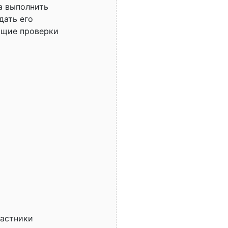
а выполнить
дать его
ющие проверки
частники