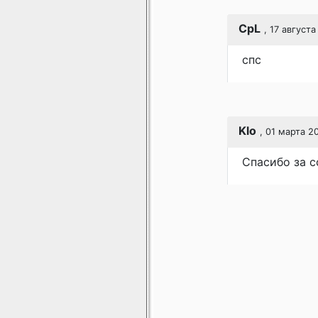
CpL
, 17 августа
спс
Klo
, 01 марта 20
Спасибо за с