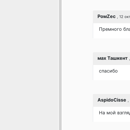
РомZес
, 12 о
Премного бла
мах Ташкент
спасибо
AspidoCisse
,
На мой взгля