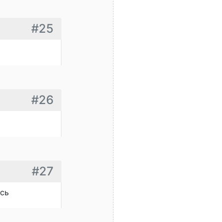
#25
#26
#27
ось