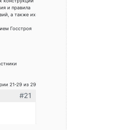
х конструкций
ия и правила
вий, а также их
нием Госстроя
астники
ии 21-29 из 29
#21