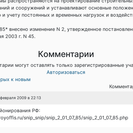
мы распространяются на проектирование строительны
аний и сооружений и устанавливают основные положен
 и учету постоянных и временных нагрузок и воздейст
-85* внесено изменение N 2, утвержденное постановле
я 2003 г. N 45.
Комментарии
тарии могут оставлять только зарегистрированные уч
Авторизоваться
арых к новым
Комментар
1 февраля 2009 в 22:13
айонирования РФ:
royoffis.ru/snip_snip/snip_2_01_07_85/snip_2_01_07_85.php