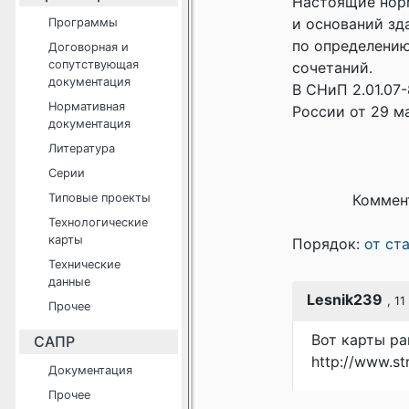
Настоящие нор
и оснований зд
Программы
по определению
Договорная и
сопутствующая
сочетаний.
документация
В СНиП 2.01.07
Нормативная
России от 29 ма
документация
Литература
Серии
Типовые проекты
Коммен
Технологические
карты
Порядок:
от ст
Технические
данные
Lesnik239
, 1
Прочее
Вот карты р
САПР
http://www.st
Документация
Прочее