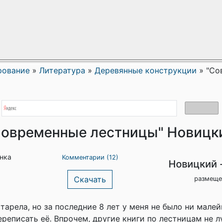
рование
»
Литература
»
Деревянные конструкции
»
"Со
Современные лестницы" Новицк
енка
Комментарии (12)
Новицкий -
Скачать
размеще
старела, но за последние 8 лет у меня не было ни мале
еписать её. Впрочем, другие книги по лестницам не лу