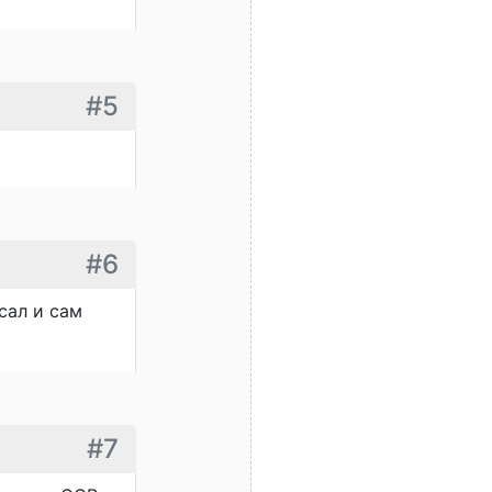
#5
#6
сал и сам
#7