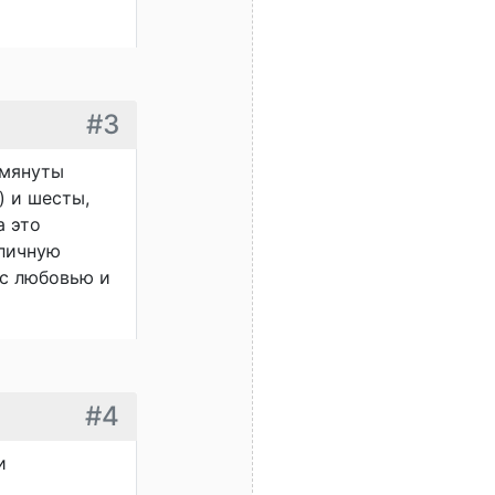
#3
омянуты
) и шесты,
а это
тличную
с любовью и
#4
и