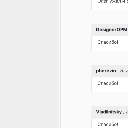
Олег ужал и 
DesignerOPM
Спасибо!
pberezin
, 20 
Спасибо!
Vladilnitsky
, 
Спасибо!