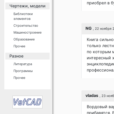
приобрел в б
Чертежи, модели
Библиотеки
элементов
Строительство
NG
, 22 ноября 
Машиностроение
Книга сильн
Образование
только лестн
Прочее
по которым 
Разное
интересный х
энциклопеди
Литература
профессиона
Программы
Прочее
vladas
, 23 ноя
Вордовый вар
прибавятся. 