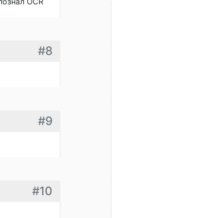
спознал OCR
#8
#9
#10