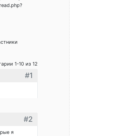
read.php?
астники
арии 1-10 из 12
#1
#2
орые я