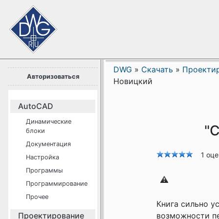
DWG
»
Скачать
»
Проекти
Авторизоваться
Новицкий
AutoCAD
Динамические
"
блоки
Документация
1 оц
Настройка
Программы
Программирование
Прочее
Книга сильно у
Проектирование
возможности пер