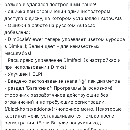
размер и удалялся построенный ранее!
- ошибка при ограничении администратором
доступа к диску, на котором установлен AutoCAD.
- Ошибки в работе на русском Autocad
добавлено:
- DimScaleViewer теперь управляет цветом курсора
в Dimka!!!; Белый цвет - для неизвестных
масштабов!
- Расширено управление Dimlfac!!!(в настройках и
при использовании Dimka)
- Улучшен HELP!
- Введено распознавание знака "@" как диаметра
- раздел "Багажник": Программы (в основном)
сторонних разработчиков действующие без
ограничений и не требующие регистрации!
(/blackhorse/addons/);Кнопочное меню. Некоторые
картинки меню устанавливаются только после
регистрации! (Если Вы уже получили код
регистрации, введите его повторно!)Раздел