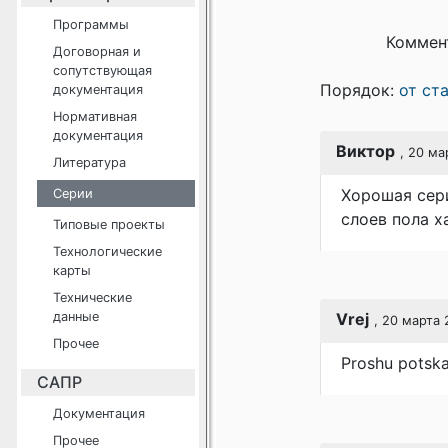
Программы
Коммен
Договорная и
сопутствующая
Порядок:
от ст
документация
Нормативная
документация
Виктор
, 20 ма
Литература
Хорошая сери
Серии
слоев пола х
Типовые проекты
Технологические
карты
Технические
данные
Vrej
, 20 марта 
Прочее
Proshu potska
САПР
Документация
Прочее