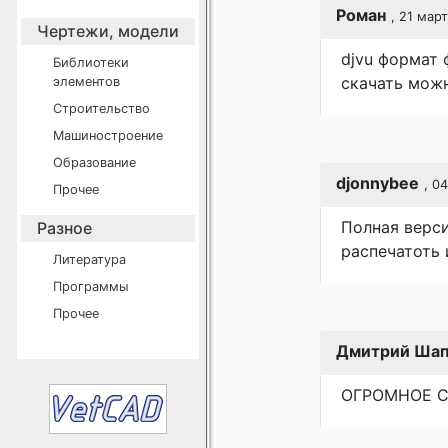
Роман
, 21 мар
Чертежи, модели
djvu формат 
Библиотеки
скачать можн
элементов
Строительство
Машиностроение
Образование
djonnybee
, 0
Прочее
Полная верси
Разное
распечатоть 
Литература
Программы
Прочее
Дмитрий Шап
ОГРОМНОЕ СП