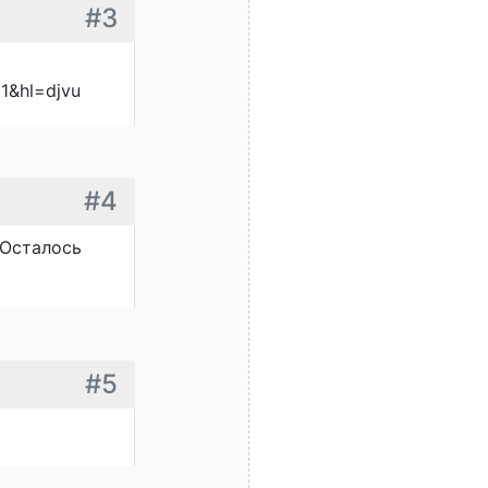
#3
1&hl=djvu
#4
 Осталось
#5