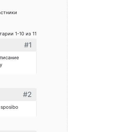
астники
арии 1-10 из 11
#1
описание
у
#2
 sposibo