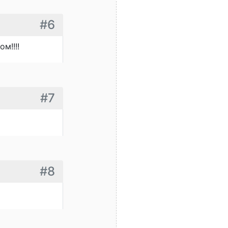
#6
м!!!!
#7
#8