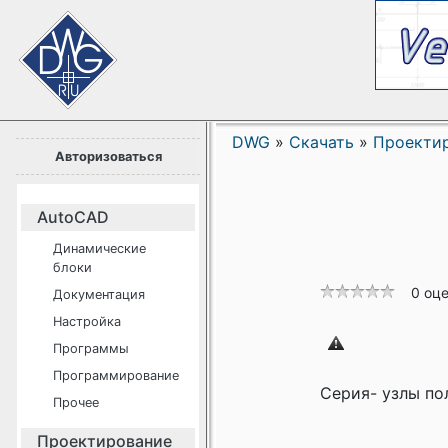
DWG
»
Скачать
»
Проекти
Авторизоваться
AutoCAD
Динамические
блоки
0 оц
Документация
Настройка
Программы
Программирование
Серия- узлы по
Прочее
Проектирование