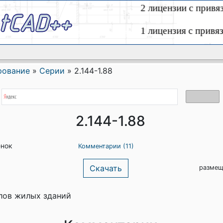
рование
»
Серии
»
2.144-1.88
2.144-1.88
енок
Комментарии (11)
Скачать
размещ
лов жилых зданий