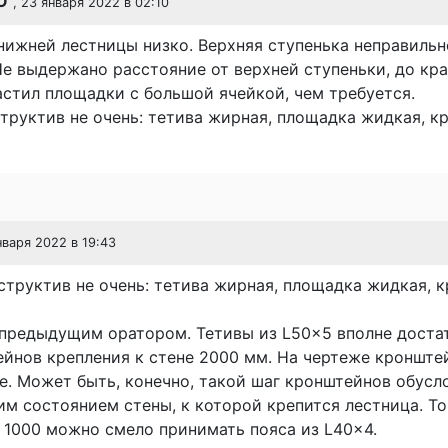
O
, 23 января 2022 в 02:10
нижней лестницы низко. Верхняя ступенька неправильн
е выдержано расстояние от верхней ступеньки, до кра
стил площадки с большой ячейкой, чем требуется.
труктив не очень: тетива жирная, площадка жидкая, к
нваря 2022 в 19:43
структив не очень: тетива жирная, площадка жидкая, 
 предыдущим оратором. Тетивы из L50x5 вполне доста
йнов крепления к стене 2000 мм. На чертеже кронште
е. Может быть, конечно, такой шаг кронштейнов обусл
м состоянием стены, к которой крепится лестница. То
 1000 можно смело принимать пояса из L40x4.