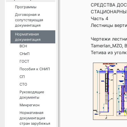
СРЕДСТВА ДО
Программы
СТАЦИОНАРНЫ
Договорная и
Часть 4
сопутствующая
Лестницы верти
документация
Нормативная
Чертежи лестни
документация
Tamerlan_MZO, 
ВСН
Тетива из уголк
СНиП
ГОСТ
Пособия к СНИП
СП
СТО
Руководящие
документы
Минрегион
Нормативная
документация
стран зарубежья