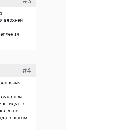
#3
о
я верхней
репления
#4
крепления
точно при
йны идут в
овлен не
гда с шагом