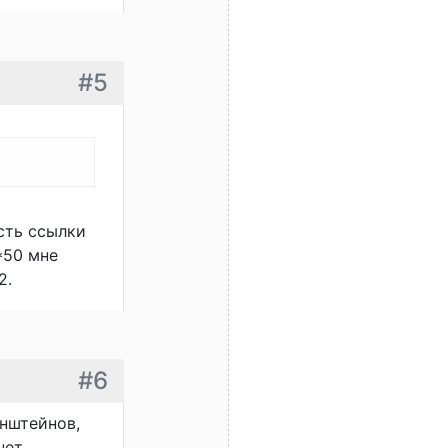
#5
сть ссылки
*50 мне
2.
#6
онштейнов,
нет