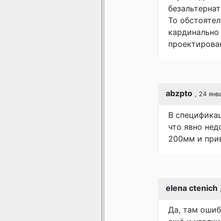
безальтернат
То обстоятел
кардинально 
проектирова
abzpto
, 24 янв
В спецификац
что явно нед
200мм и прив
elena ctenich
Да, там ошиб