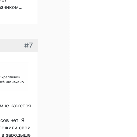
зчиком...
#7
ых креплений
 всё назначено
 мне кажется
сов нет. Я
ыложили свой
 в зародыше