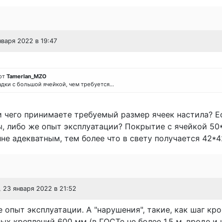
нваря 2022 в 19:47
от
Tamerlan_MZO
адки с большой ячейкой, чем требуется...
 чего принимаете требуемый размер ячеек настила? Е
, либо же опыт эксплуатации? Покрытие с ячейкой 50
не адекватным, тем более что в свету получается 42*4
, 23 января 2022 в 21:52
е опыт эксплуатации. А "нарушения", такие, как шаг кр
ых креплений 600 мм (в ГОСТе не более 1,5 м, вроде и 