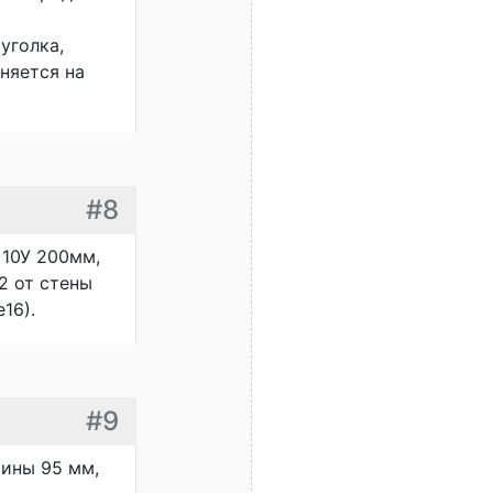
уголка,
аняется на
#8
 10У 200мм,
2 от стены
16).
#9
тины 95 мм,