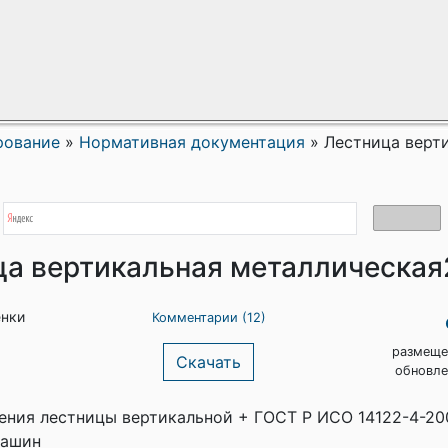
рование
»
Нормативная документация
»
Лестница верт
ца вертикальная металлическа
енки
Комментарии (12)
размеще
Скачать
обновле
ения лестницы вертикальной + ГОСТ Р ИСО 14122-4-20
машин