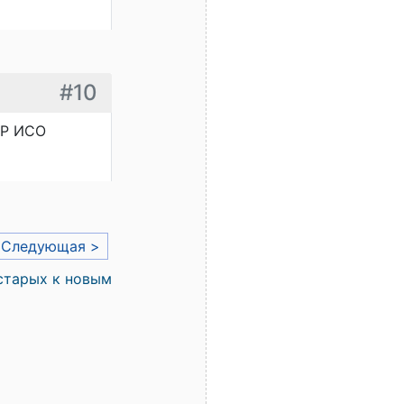
#10
 Р ИСО
Следующая >
старых к новым