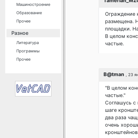
Tamerlan_MZ
Машиностроение
Образование
Ограждение 
размещена. Н
Прочее
площадки. На
Разное
В целом конс
Литература
частые.
Программы
Прочее
B@tman
, 23 я
"В целом кон
частые."
Соглашусь с
шаге кронште
два раза чащ
очень хороши
кронштейнов