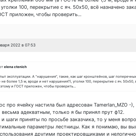
 уголки 100, перекрытие с яч. 50х50, всё назначено зака
СТ приложен, чтобы проверить...
нваря 2022 в 07:53
от
elena ctenich
опыт эксплуатации. А "нарушения", такие, как шаг кронштейнов, шаг поперечн
 не более 1,5 м, вроде и нет нарушения?), уголки 100, перекрытие с яч. 50х50,
оэтому и ГОСТ приложен, чтобы проверить...
с про ячейку настила был адресован Tamerlan_MZO -),
 весьма адекватным, только я бы принял прут ф12.
 и шаги приняты по просьбе заказчика, то у меня вопро
птимальные параметры лестницы. Как я понимаю, вы в
использования другими проектировщиками и нелогично