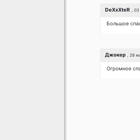
DeXxXteR
, 03
Большое спас
Джокер
, 28 м
Огромное спа