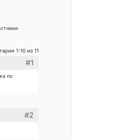
астники
арии 1-10 из 11
#1
ка по
#2