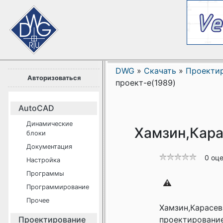
DWG
»
Скачать
»
Проекти
Авторизоваться
проект-е(1989)
AutoCAD
Динамические
Хамзин,Карас
блоки
Документация
0 оц
Настройка
Программы
Программирование
Прочее
Хамзин,Карасев
Проектирование
проектирование.