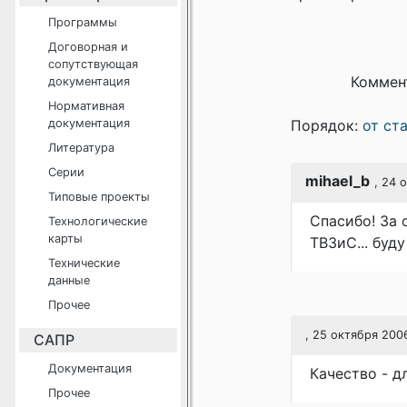
Программы
Договорная и
сопутствующая
Коммен
документация
Нормативная
документация
Порядок:
от ст
Литература
Серии
mihael_b
, 24 
Типовые проекты
Спасибо! За 
Технологические
карты
ТВЗиС... буду
Технические
данные
Прочее
, 25 октября 2006
САПР
Документация
Качество - д
Прочее