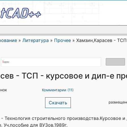
рование
»
Литература
»
Прочее
»
Хамзин,Карасев - ТСП
ев - ТСП - курсовое и дип-е пр
енок
Комментарии (11)
Скачать
размещен
 - Технология строительного производства.Курсовое и
 Уч.пособие для ВУЗов.1989г.