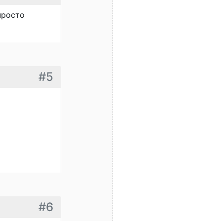
просто
#5
#6