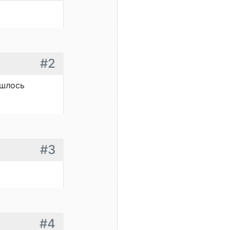
#2
ишлось
#3
#4