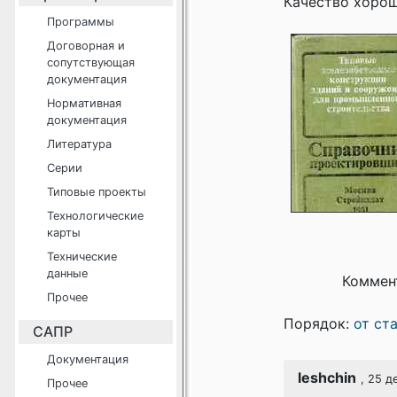
Качество хорош
Программы
Договорная и
сопутствующая
документация
Нормативная
документация
Литература
Серии
Типовые проекты
Технологические
карты
Технические
данные
Коммен
Прочее
Порядок:
от ст
САПР
Документация
leshchin
, 25 д
Прочее