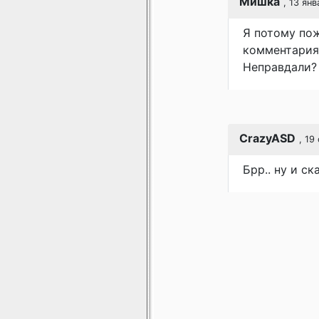
Мишка
, 13 ян
Я потому пож
комментариях
Неправдали?
CrazyASD
, 19
Брр.. ну и ск