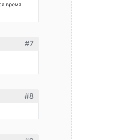
тся время
#7
#8