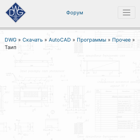
Форум
DWG
»
Скачать
»
AutoCAD
»
Программы
»
Прочее
»
Таип