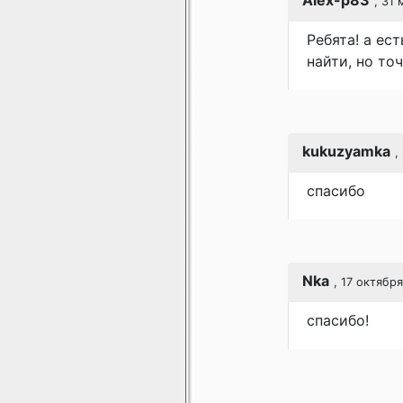
Alex-p83
, 31
Ребята! а ес
найти, но точ
kukuzyamka
,
спасибо
Nka
, 17 октября
спасибо!