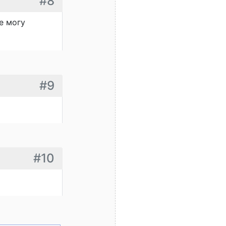
#8
е могу
#9
#10