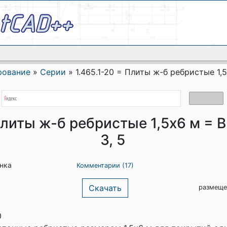
рование
»
Серии
»
1.465.1-20 = Плиты ж-б ребристые 1,5х
Плиты ж-б ребристые 1,5х6 м = Вы
3, 5
енка
Комментарии (17)
Скачать
размеще
0