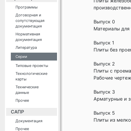
Плиты железобе
производствен
Программы
Договорная и
сопутствующая
Выпуск 0
документация
Материалы для
Нормативная
документация
Выпуск 1
Литература
Плиты без прое
Серии
Выпуск 2
Типовые проекты
Плиты с проема
Технологические
Рабочие черте
карты
Технические
Выпуск 3
данные
Арматурные и з
Прочее
САПР
Выпуск 5
Плиты из мелко
Документация
Прочее