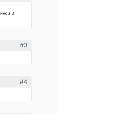
риной 3
#3
#4