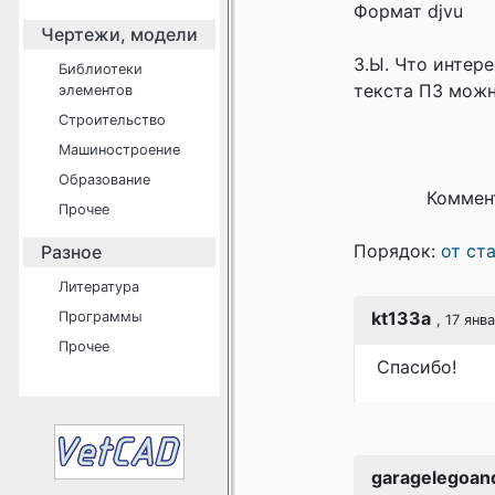
Формат djvu
Чертежи, модели
З.Ы. Что интере
Библиотеки
текста ПЗ можн
элементов
Строительство
Машиностроение
Образование
Коммен
Прочее
Порядок:
от ст
Разное
Литература
kt133a
Программы
, 17 янв
Прочее
Cпасибо!
garagelegoan