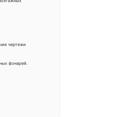
ноэтажных
очие чертежи
ных фонарей.