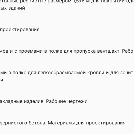
тонные ребристые размером 1,5х6 м для покрытий од
ных зданий
 проектирования
мов и с проемами в полке для пропуска вентшахт. Раб
ми в полке для легкосбрасываемой кровли и для зенит
жи
акладные изделия. Рабочие чертежи
зернистого бетона. Материалы для проектирования