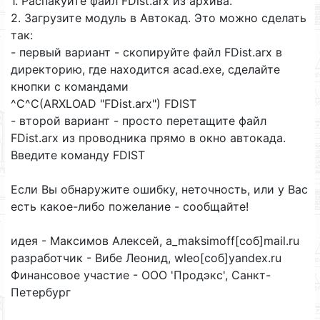
1. Распакуйте файл FDist.arx из архива.
2. Загрузите модуль в Автокад. Это можно сделать
так:
- первый вариант - скопируйте файл FDist.arx в
директорию, где находится acad.exe, сделайте
кнопки с командами
^C^C(ARXLOAD "FDist.arx") FDIST
- второй вариант - просто перетащите файл
FDist.arx из проводника прямо в окно автокада.
Введите команду FDIST
Если Вы обнаружите ошибку, неточность, или у Вас
есть какое-либо пожелание - сообщайте!
идея - Максимов Алексей, a_maksimoff[соб]mail.ru
разработчик - Вибе Леонид, wleo[соб]yandex.ru
Финансовое участие - ООО 'Продэкс', Санкт-
Петербург