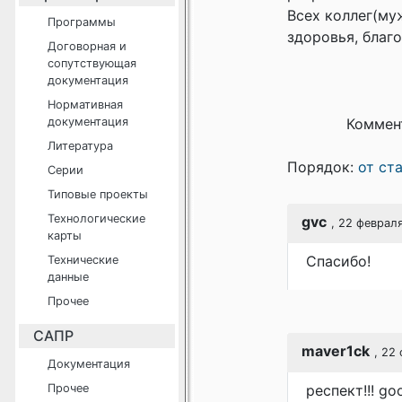
Всех коллег(му
Программы
здоровья, благ
Договорная и
сопутствующая
документация
Нормативная
документация
Коммен
Литература
Порядок:
от ст
Серии
Типовые проекты
Технологические
gvc
, 22 феврал
карты
Спасибо!
Технические
данные
Прочее
САПР
maver1ck
, 22
Документация
Прочее
респект!!! go