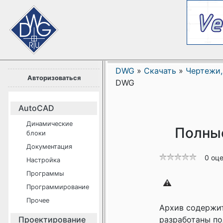
DWG
»
Скачать
»
Чертежи,
Авторизоваться
DWG
AutoCAD
Динамические
Полные
блоки
Документация
0 оц
Настройка
Программы
Программирование
Прочее
Архив содержит
Проектирование
разработаны по