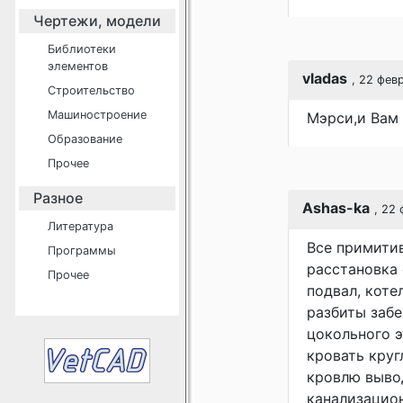
Чертежи, модели
Библиотеки
элементов
vladas
, 22 фев
Строительство
Машиностроение
Мэрси,и Вам 
Образование
Прочее
Разное
Ashas-ka
, 22
Литература
Все примитив
Программы
расстановка 
Прочее
подвал, коте
разбиты забе
цокольного э
кровать круг
кровлю вывод
канализацион