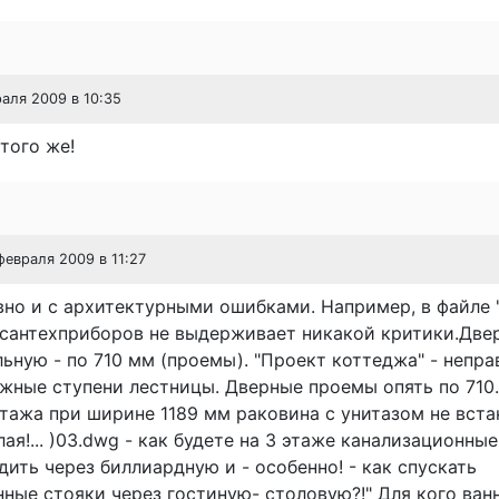
раля 2009 в 10:35
того же!
 февраля 2009 в 11:27
но и с архитектурными ошибками. Например, в файле 
сантехприборов не выдерживает никакой критики.Двер
льную - по 710 мм (проемы). "Проект коттеджа" - непр
жные ступени лестницы. Дверные проемы опять по 710.
тажа при ширине 1189 мм раковина с унитазом не встан
лая!... )03.dwg - как будете на 3 этаже канализационны
ить через биллиардную и - особенно! - как спускать
ные стояки через гостиную- столовую?!" Для кого ван