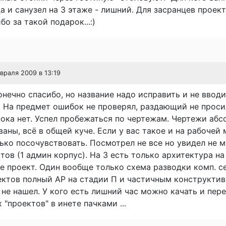
Да и санузел на 3 этаже - лишний. Для засранцев проек
о за такой подарок...:)
евраля 2009 в 13:19
онечно спасибо, но название надо исправить и не ввод
 На предмет ошибок не проверял, раздающий не просил
ока нет. Успел пробежаться по чертежам. Чертежи абс
аны, всё в общей куче. Если у вас такое и на рабочей 
ько посочувствовать. Посмотрел не все но увидел не 
тов (1 админ корпус). На 3 есть только архитектура на
е проект. Один вообще только схема разводки комп. с
ектов полный АР на стадии П и частичным конструктив
 не нашел. У кого есть лишний час можно качать и пер
х "проектов" в инете пачками ...