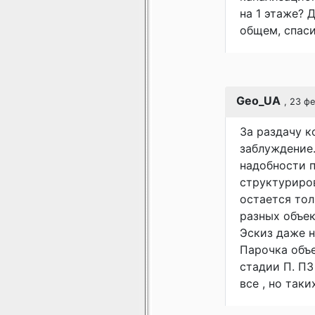
на 1 этаже? 
общем, спасиб
Geo_UA
, 23 ф
За раздачу к
заблуждение.
надобности п
структуриров
остается тол
разных объек
Эскиз даже н
Парочка объ
стадии П. ПЗ
все , но таки