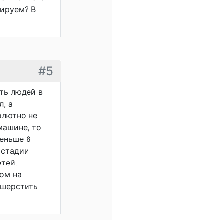
тируем? В
#5
ить людей в
, а
олютно не
машине, то
меньше 8
 стадии
етей.
ом на
ешерстить