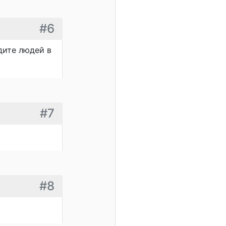
#6
дите людей в
#7
#8