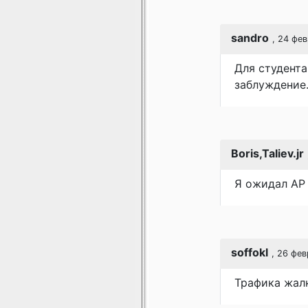
sandro
, 24 фе
Для студента
заблуждение
Boris,Taliev.jr
Я ожидал АР 
soffokl
, 26 фе
Трафика жалк