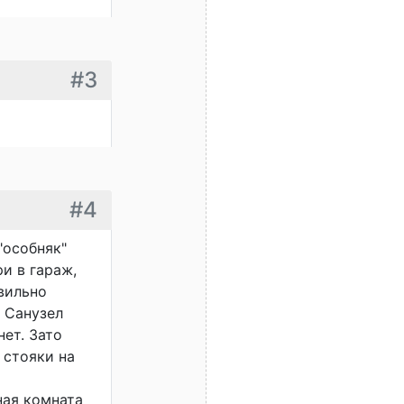
#3
#4
"особняк"
и в гараж,
авильно
 Санузел
ет. Зато
е стояки на
ная комната