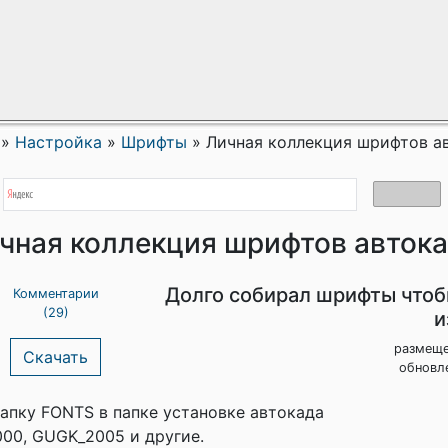
»
Настройка
»
Шрифты
»
Личная коллекция шрифтов а
чная коллекция шрифтов авток
Долго собирал шрифты чтоб
Комментарии
(29)
и
размеще
Скачать
обновле
папку FONTS в папке установке автокада
000, GUGK_2005 и другие.