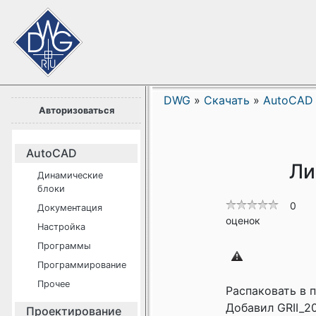
DWG
»
Скачать
»
AutoCAD
Авторизоваться
AutoCAD
Ли
Динамические
блоки
0
Документация
оценок
Настройка
Программы
Программирование
Прочее
Распаковать в 
Добавил GRII_2
Проектирование