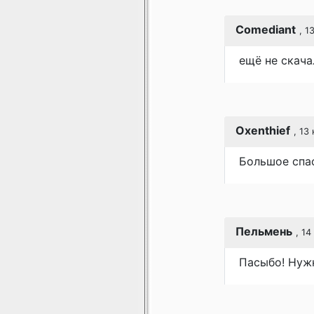
Comediant
, 1
ещё не скача
Oxenthief
, 13
Большое спас
Пельмень
, 14
Пасыбо! Нужн