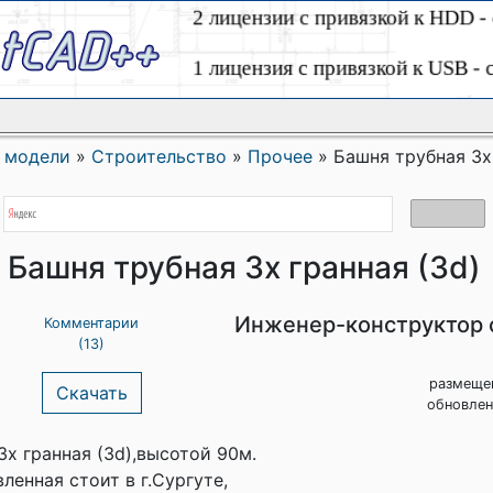
 модели
»
Строительство
»
Прочее
»
Башня трубная 3х
Башня трубная 3х гранная (3d)
Инженер-конструктор 
Комментарии
(13)
размеще
Скачать
обновлен
3х гранная (3d),высотой 90м.
ленная стоит в г.Сургуте,