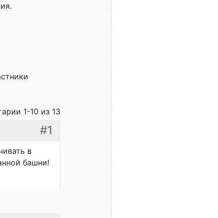
ия.
астники
арии 1-10 из 13
#1
чивать в
анной башни!