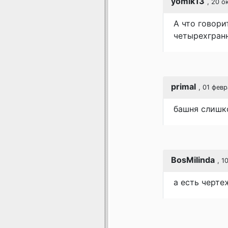
yomik13
, 20 о
А что говори
четырехгранн
primal
, 01 февр
башня слишко
BosMilinda
, 1
а есть черте