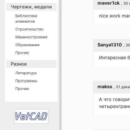
maver1ck
, 30
Чертежи, модели
nice work man
Библиотеки
элементов
Строительство
Машиностроение
Sanya1310
Образование
, 3
Прочее
Интересная б
Разное
Литература
Программы
makss
, 01 дек
Прочее
А что говори
четырехгранн