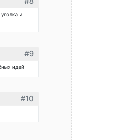
#8
 уголка и
#9
бных идей
#10