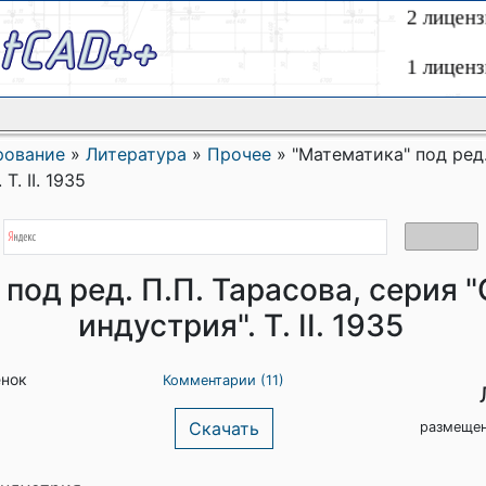
рование
»
Литература
»
Прочее
»
"Математика" под ред.
. II. 1935
под ред. П.П. Тарасова, серия 
индустрия". Т. II. 1935
енок
Комментарии (11)
Скачать
размещен