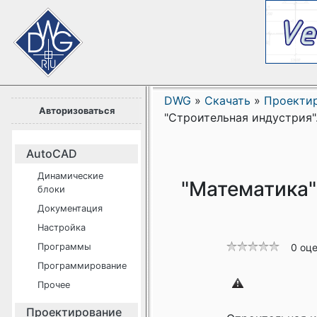
DWG
»
Скачать
»
Проекти
Авторизоваться
"Строительная индустрия". Т
AutoCAD
Динамические
"Математика" 
блоки
Документация
Настройка
Программы
0 оц
Программирование
Прочее
Проектирование