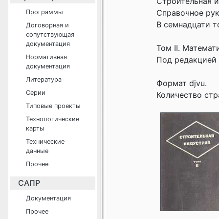
Строительная и
Справочное рук
Программы
В семнадцати т
Договорная и
сопутствующая
документация
Том II. Математ
Нормативная
Под редакцией 
документация
Литература
Формат djvu.
Серии
Количество стр
Типовые проекты
Технологические
карты
Технические
данные
Прочее
САПР
Документация
Прочее