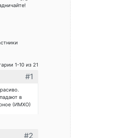
адничайте!
астники
арии 1-10 из 21
#1
расиво.
опадают в
ерное (ИМХО)
#2