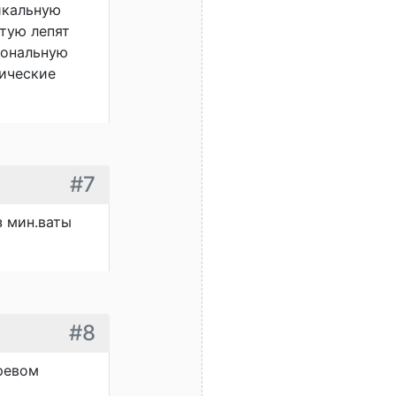
икальную
стую лепят
агональную
лические
#7
з мин.ваты
#8
еревом