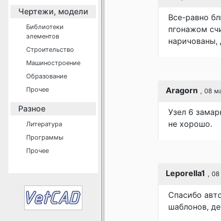
Чертежи, модели
Все-равно бл
Библиотеки
пгонажом счи
элементов
наричованы,
Строительство
Машиностроение
Образование
Aragorn
Прочее
, 08 м
Разное
Узел 6 замар
не хорошо.
Литература
Программы
Прочее
Leporella1
, 08
Спасибо авто
шаблонов, д