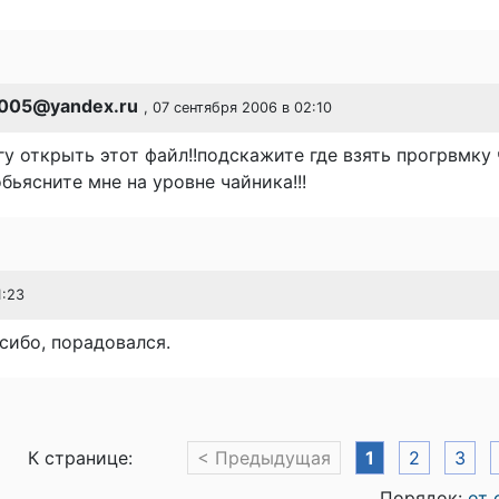
2005@yandex.ru
, 07 сентября 2006 в 02:10
гу открыть этот файл!!подскажите где взять прогрвмку 
бьясните мне на уровне чайника!!!
1:23
асибо, порадовался.
К странице:
< Предыдущая
1
2
3
Порядок:
от 