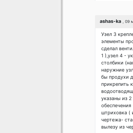
ashas-ka
, 09 
Узел 3 крепл
элементы про
сделал венти
1 ),узел 4 - 
столбики (на
наружние узл
бы продухи д
прикрепить к
водоотводящи
указаны из 2
обеспечения 
штриховка ( 
чертежа- ста
вылезу из чер