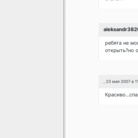
aleksandr38
ребята не мо
открыть?но о
, 23 мая 2007 в 1
Красиво...сп