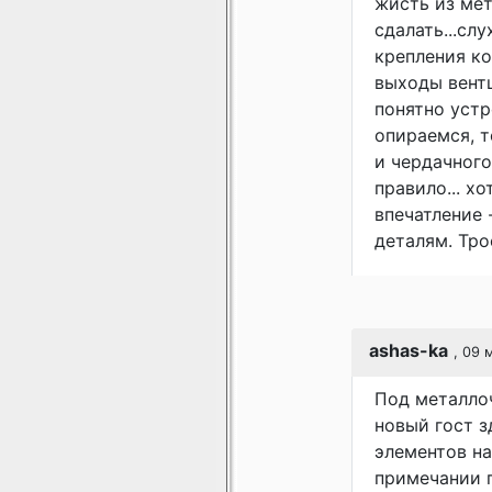
жисть из ме
сдалать...сл
крепления ко
выходы вентш
понятно устр
опираемся, т
и чердачного
правило... х
впечатление
деталям. Тро
ashas-ka
, 09 
Под металло
новый гост з
элементов на
примечании по