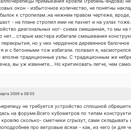
таллочерепицы примыкания кровли (гребень-ендова) не
уховых окон - избыточное количество, не понятны накла
былок к стропилам..на нижнем правом чертеже, вроде,
ахт - на плане стропил ими не пахнет и на узлах тоже..
ойство диагональных ног- схема смешанная, то мы на
о нет... старые мастера избегали смешивания констру
 перекрытия, но у них чердачное деревянное балочное 
отя и с бетонными тож избегали. полазил я, насмотрелс
 - вполне традиционные узлы. С традиционным же небр
ечка, вы уж извините... Но критиковать легче, чем сам
марта 2006 в 08:55
черепицу не требуется устройство сплошной обрешетк
десь на форуме.Всего кубометров по типам конструкт
 кровлю сколько- сметчики сгрызут, сами складывать н
подробнее про ветровые всязи - как, из чего (и для чег