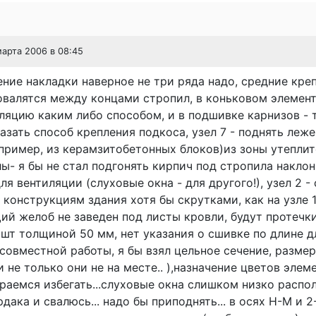
марта 2006 в 08:45
ение накладки наверное не три ряда надо, средние кр
валятся между концами стропил, в коньковом элемент
ляцию каким либо способом, и в подшивке карнизов - т
указать способ крепления подкоса, узел 7 - поднять леже
пример, из керамзитобетонных блоков)из зоны утеплит
ы- я бы не стал подгонять кирпич под стропила накло
ля вентиляции (слуховые окна - для другого!), узел 2 -
 конструкциям здания хотя бы скрутками, как на узле 1,
й желоб не заведен под листы кровли, будут протечки
 шт толщиной 50 мм, нет указания о сшивке по длине д
совместной работы, я бы взял цельное сечение, размер
и не только они не на месте.. ),назначение цветов элем
раемся избегать...слуховые окна слишком низко распо
дака и свалюсь... надо бы приподнять... в осях Н-М и 2