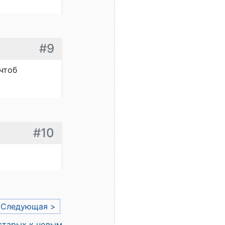
#9
чтоб
#10
Следующая >
старых к новым