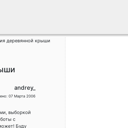
ия деревянной крыши
рыши
andrey_
ено: 07 Марта 2006
ми, выборкой
аботы с
может! Буду