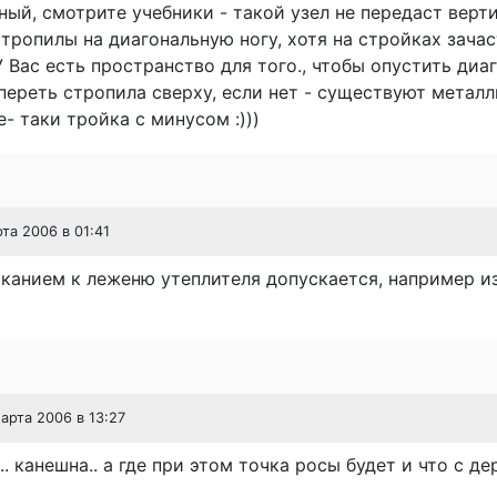
ный, смотрите учебники - такой узел не передаст верт
стропилы на диагональную ногу, хотя на стройках зача
У Вас есть пространство для того., чтобы опустить ди
переть стропила сверху, если нет - существуют метал
е- таки тройка с минусом :)))
рта 2006 в 01:41
канием к леженю утеплителя допускается, например и
марта 2006 в 13:27
.. канешна.. а где при этом точка росы будет и что с д