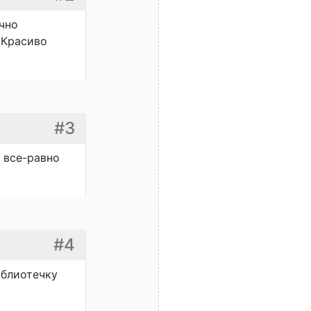
чно
 Красиво
#3
- все-равно
#4
иблиотечку