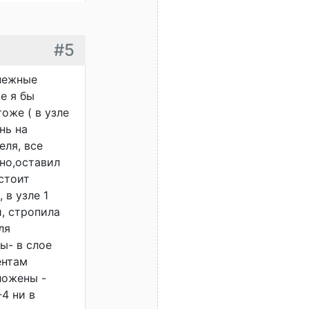
#5
епежные
е я бы
оже ( в узле
нь на
еля, все
нно,оставил
 стоит
 в узле 1
, стропила
ля
ы- в слое
ентам
ложены -
-4 ни в