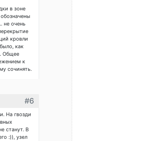
дки в зоне
 обозначены
. не очень
 перекрытие
кций кровли
было, как
я. Общее
ежением к
ому сочинять.
#6
и. На гвозди
ивных
е станут. В
о :)), узел