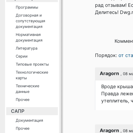
рад отзывам! Е
Программы
Делитесь! Dwg.r
Договорная и
сопутствующая
документация
Нормативная
документация
Коммен
Литература
Порядок:
от ст
Серии
Типовые проекты
Технологические
Aragorn
, 08 м
карты
Вроде крыша
Технические
данные
Правда лежен
Прочее
утеплитель, 
САПР
Документация
Прочее
Aragorn
, 08 м