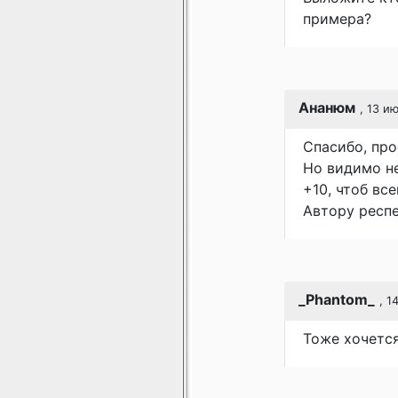
примера?
Ананюм
, 13 и
Спасибо, про
Но видимо не
+10, чтоб вс
Автору респе
_Phantom_
, 1
Тоже хочется