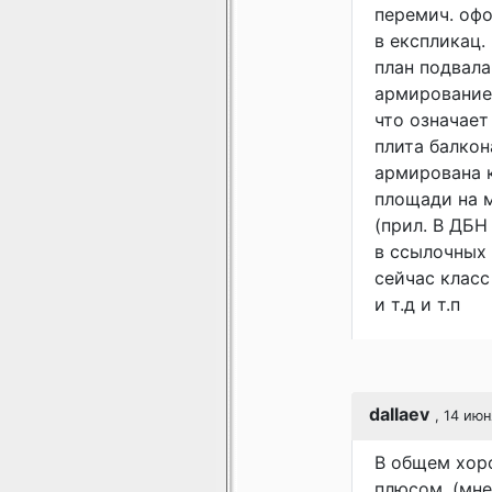
перемич. офо
в експликац.
план подвала
армирование 
что означает
плита балкон
армирована к
площади на 
(прил. В ДБН 
в ссылочных 
сейчас класс
и т.д и т.п
dallaev
, 14 июн
В общем хоро
плюсом. (мне