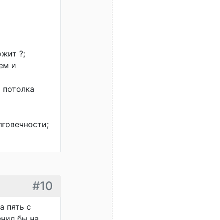
ожит ?;
ем и
 потолка
лговечности;
#10
а пять с
нил бы на