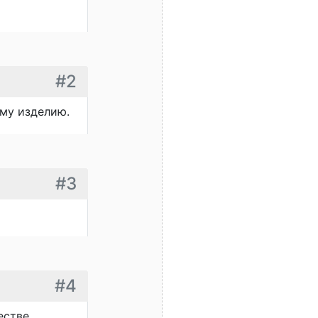
#2
ому изделию.
#3
#4
естве