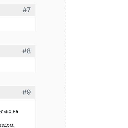
#7
#8
#9
олько не
ведом.