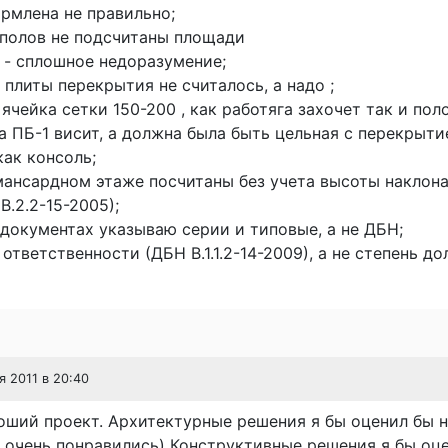
рмлена не правильно;
 полов не подсчитаны площади
 - сплошное недоразумение;
плиты перекрытия не считалось, а надо ;
 ячейка сетки 150-200 , как работяга захочет так и пол
а ПБ-1 висит, а должна была быть цельная с перекрыти
ак консоль;
мансардном этаже посчитаны без учета высоты наклона
В.2.2-15-2005);
документах указываю серии и типовые, а не ДБН;
 ответственности (ДБН В.1.1.2-14-2009), а не степень до
я 2011 в 20:40
ший проект. Архитектурные решения я бы оценил бы н
 очень понравились) Конструктивные решения я бы оце