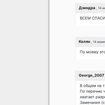
Дзиндра
, 14 и
ВСЕМ СПАСИ
Колян
, 14 июня
По моему эт
George_2007
В общем на т
По перечню ч
хватает разр
Замечания (с