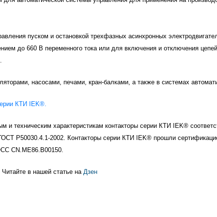
правления пуском и остановкой трехфазных асинхронных электродвигате
нием до 660 В переменного тока или для включения и отключения цепе
.
яторами, насосами, печами, кран-балками, а также в системах автомати
серии КТИ IEK®
.
ым и техническим характеристикам контакторы серии КТИ IEK® соответ
 ГОСТ Р50030.4.1-2002. Контакторы серии КТИ IEK® прошли сертификаци
ОСС CN.ME86.B00150.
 Читайте в нашей статье на
Дзен