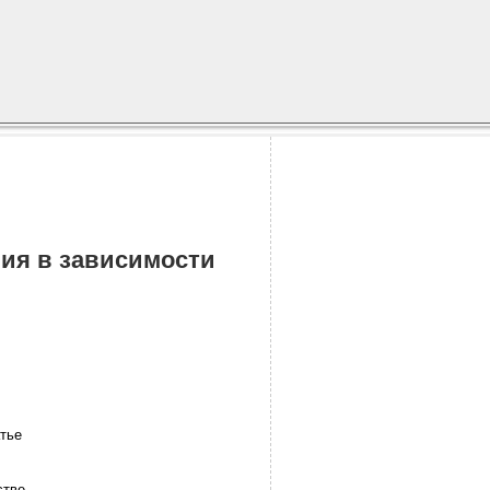
ния в зависимости
тье
стве.