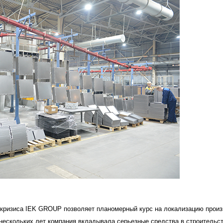
 кризиса IEK GROUP позволяет планомерный курс на локализацию прои
 нескольких лет компания вкладывала серьезные средства в строительс