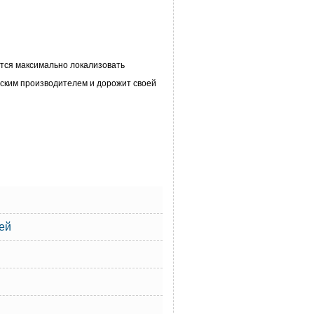
ится максимально локализовать
йским производителем и дорожит своей
ей