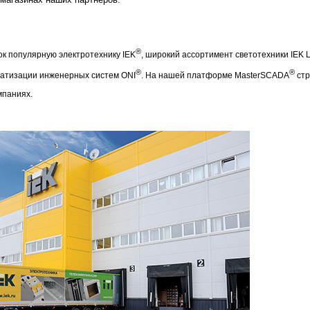
®
к популярную электротехнику IEK
, широкий ассортимент светотехники IEK L
®
®
атизации инженерных систем ONI
. На нашей платформе MasterSCADA
стр
мпаниях.