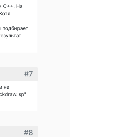
м С++. На
Хотя,
й подбирает
Результат
#7
м не
ckdraw.lsp"
#8