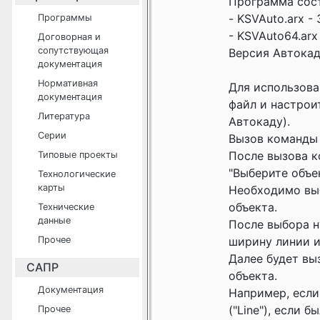
Программа сост
- KSVAuto.arx - 
Программы
- KSVAuto64.arx 
Договорная и
сопутствующая
Версия Автокада
документация
Нормативная
Для использова
документация
файл и настрои
Литература
Автокаду).
Серии
Вызов команды 
После вызова к
Типовые проекты
"Выберите объе
Технологические
карты
Необходимо выб
объекта.
Технические
данные
После выбора н
Прочее
ширину линии и
Далее будет вы
САПР
объекта.
Документация
Например, если 
("Line"), если б
Прочее