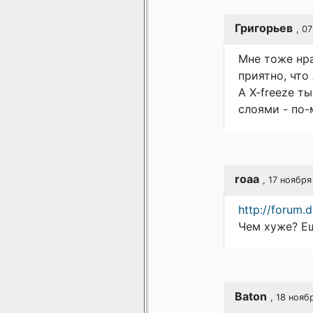
Григорьев
, 0
Мне тоже нра
приятно, что
А X-freeze т
слоями - по-
roaa
, 17 ноября
http://forum
Чем хуже? Ещ
Baton
, 18 нояб