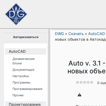
DWG
»
Скачать
»
AutoCAD
Авторизоваться
новых объектов в Автока
AutoCAD
Динамические
Auto v. 3.1
блоки
новых объе
Документация
Настройка
Программы
0 оц
Программирование
Прочее
Проектирование