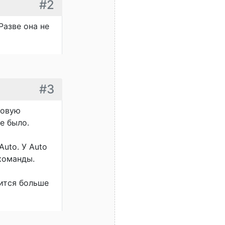
#2
Разве она не
#3
новую
е было.
Auto. У Auto
команды.
вится больше