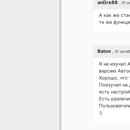
anDre88
, 31 
А как же ста
те же функц
Baton
, 31 октя
Я не изучал 
версию Авток
Хорошо, что 
Поизучал на 
есть настрой
Есть различи
Пользователи
:).