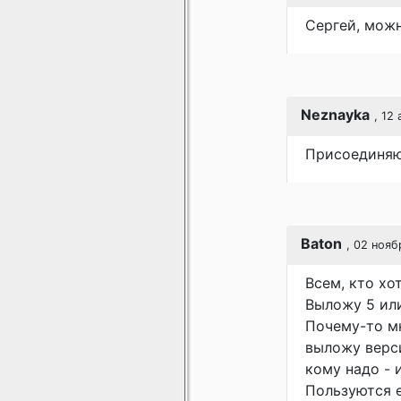
Сергей, можн
Neznayka
, 12
Присоединяю
Baton
, 02 нояб
Всем, кто хо
Выложу 5 или
Почему-то мн
выложу верс
кому надо - 
Пользуются е