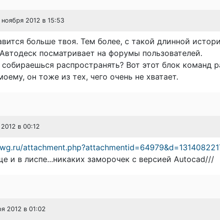
7 ноября 2012 в 15:53
вится больше твоя. Тем более, с такой длинной истор
 Автодеск посматривает на форумы пользователей.
ы собираешься распространять? Вот этот блок команд 
моему, он тоже из тех, чего очень не хватает.
 2012 в 00:12
.dwg.ru/attachment.php?attachmentid=64979&d=131408221
е и в лиспе...никаких заморочек с версией Autocad///
ря 2012 в 01:02