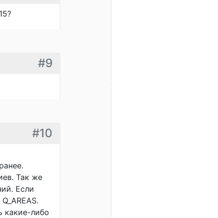
15?
#9
#10
ранее.
ев. Так же
ий. Если
о Q_AREAS.
ь какие-либо