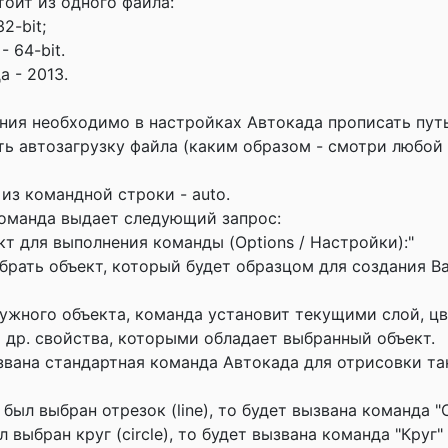
оит из одного файла:
32-bit;
- 64-bit.
 - 2013.
ния необходимо в настройках Автокада прописать путь
ть автозагрузку файла (каким образом - смотри любой
из командной строки - auto.
оманда выдает следующий запрос:
кт для выполнения команды (Options / Настройки):"
рать объект, который будет образцом для создания В
ужного объекта, команда установит текущими слой, цве
 др. свойства, которыми обладает выбранный объект.
звана стандартная команда Автокада для отрисовки та
был выбран отрезок (line), то будет вызвана команда "
ыл выбран круг (circle), то будет вызвана команда "Круг" ("