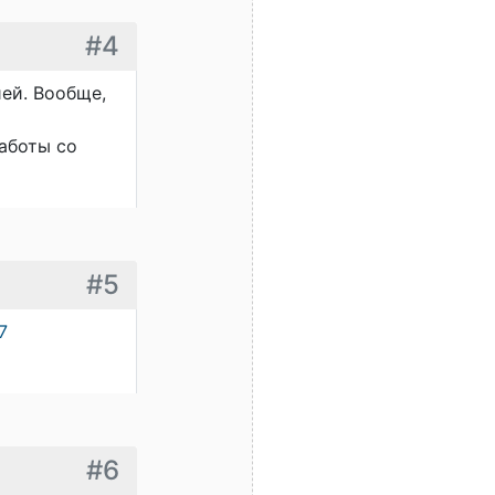
#4
ией. Вообще,
работы со
#5
7
#6