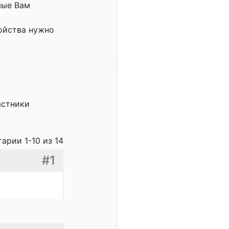
мые Вам
войства нужно
астники
арии 1-10 из 14
#1