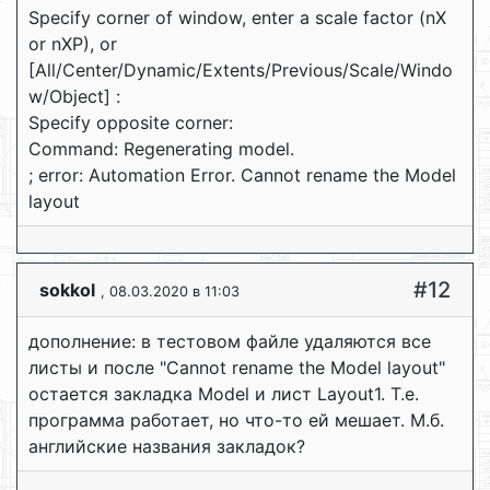
Specify corner of window, enter a scale factor (nX
or nXP), or
[All/Center/Dynamic/Extents/Previous/Scale/Windo
w/Object] :
Specify opposite corner:
Command: Regenerating model.
; error: Automation Error. Cannot rename the Model
layout
#12
sokkol
, 08.03.2020 в 11:03
дополнение: в тестовом файле удаляются все
листы и после "Cannot rename the Model layout"
остается закладка Model и лист Layout1. Т.е.
программа работает, но что-то ей мешает. М.б.
английские названия закладок?