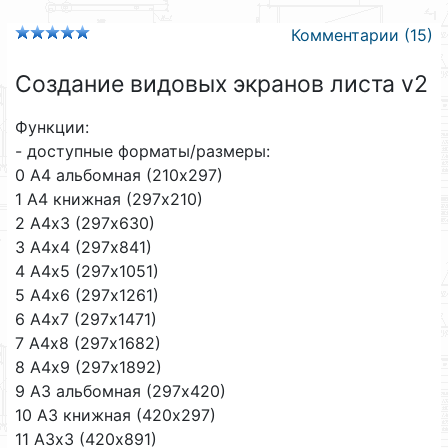
Комментарии (15)
Создание видовых экранов листа v2
Функции:
- доступные форматы/размеры:
0 А4 альбомная (210х297)
1 А4 книжная (297х210)
2 А4х3 (297х630)
3 А4х4 (297х841)
4 А4х5 (297х1051)
5 А4х6 (297х1261)
6 А4х7 (297х1471)
7 А4х8 (297х1682)
8 А4х9 (297х1892)
9 А3 альбомная (297х420)
10 А3 книжная (420х297)
11 А3х3 (420х891)