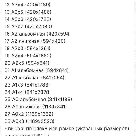
12 А3х4 (420х1189)
13 А3х5 (420х1486)
14 А3х6 (420х1783)
15 А3х7 (420х2080)
16 А2 альбомная (420х594)
17 А2 книжная (594х420)
18 А2х3 (594х1261)
19 А2х4 (594х1682)
20 А2х5 (594х841)
21 А1 альбомная (594х841)
22 А1 книжная (841х594)
23 А1х3 (841х1783)
24 А1х4 (841х2378)
25 А0 альбомная (841х1189)
26 А0 книжная (1189х841)
27 А0х2 (1189х1682)
28 А0х3 (1189х2523)
- выбор: по блоку или рамке (указанных размеров)
создаются ЛИСТы