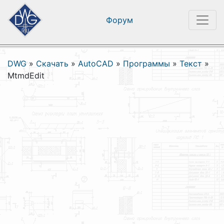
Форум
DWG
»
Скачать
»
AutoCAD
»
Программы
»
Текст
»
MtmdEdit