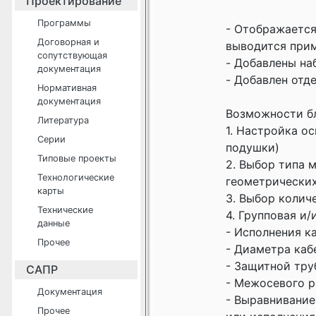
Проектирование
Программы
- Отображается
Договорная и
выводится приме
сопутствующая
- Добавлены на
документация
- Добавлен отде
Нормативная
документация
Возможности б
Литература
1. Настройка о
Серии
подушки)
Типовые проекты
2. Выбор типа м
Технологические
геометрических
карты
3. Выбор колич
Технические
4. Групповая и
данные
- Исполнения ка
Прочее
- Диаметра каб
- Защитной тру
САПР
- Межосевого 
Документация
- Выравнивание
Прочее