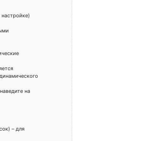
 настройке)
мыми
ические
яется
 динамического
наведите на
сок) – для