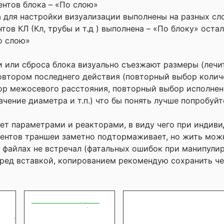
ентов блока – «По слою»
 для настройки визуализации выполнены на разных сло
тов КЛ (Кл, трубы и т.д ) выполнена – «По блоку» оста
о слою»
ки или сброса блока визуально съезжают размеры (леч
втором последнего действия (повторный выбор колич
р межосевого расстояния, повторный выбор исполнен
чение диаметра и т.п.) что бы понять лучше попробуйте
ует параметрами и реакторами, в виду чего при индив
ентов траншеи заметно подтормаживает, но жить можн
в файлах не встречал (фатальных ошибок при манипули
еред вставкой, копированием рекомендую сохранить че