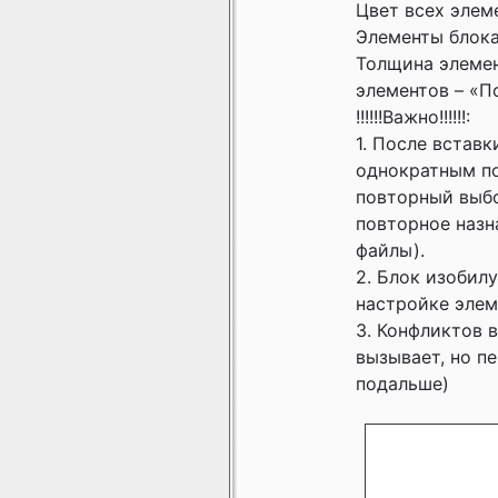
Цвет всех элем
Элементы блока
Толщина элемен
элементов – «П
!!!!!!Важно!!!!!!:
1. После встав
однократным по
повторный выбо
повторное назна
файлы).
2. Блок изобил
настройке элем
3. Конфликтов 
вызывает, но п
подальше)