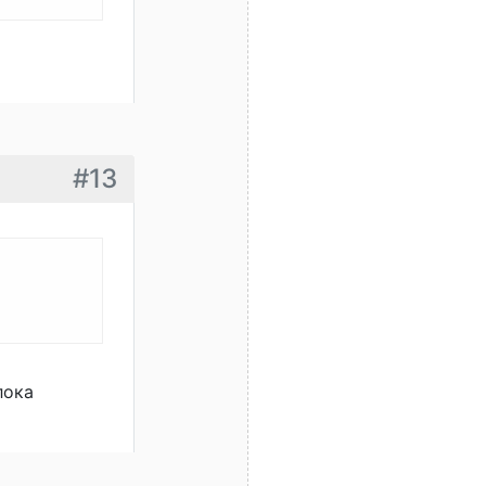
#13
лока