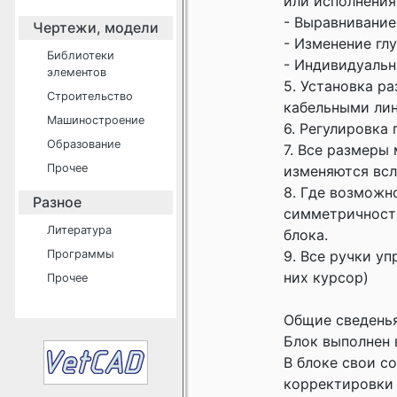
или исполнения
- Выравнивание
Чертежи, модели
- Изменение гл
Библиотеки
- Индивидуальн
элементов
5. Установка 
Строительство
кабельными ли
Машиностроение
6. Регулировка
Образование
7. Все размеры
Прочее
изменяются всл
8. Где возможн
Разное
симметричность
Литература
блока.
Программы
9. Все ручки у
них курсор)
Прочее
Общие сведенья
Блок выполнен в
В блоке свои с
корректировки 