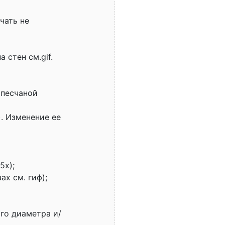
чать не
 стен см.gif.
 песчаной
). Изменение ее
5х);
х см. гиф);
го диаметра и/