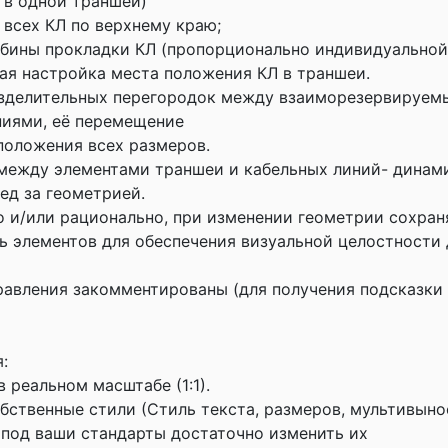
 в одной траншеи)
 всех КЛ по верхнему краю;
убины прокладки КЛ (пропорционально индивидуальной
ая настройка места положения КЛ в траншеи.
разделительных перегородок между взаиморезервируе
ниями, её перемещение
 положения всех размеров.
 между элементами траншеи и кабельных линий- динам
ед за геометрией.
о и/или рационально, при изменении геометрии сохран
 элементов для обеспечения визуальной целостности
правления закомментированы (для получения подсказки 
:
 реальном масштабе (1:1).
обственные стили (Стиль текста, размеров, мультивыно
под ваши стандарты достаточно изменить их