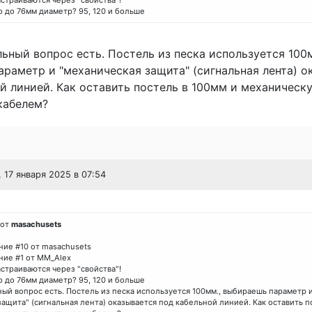
страиваются через "свойства"!
о до 76мм диаметр? 95, 120 и больше
ьный вопрос есть. Постель из песка используется 100м
раметр и "механическая защита" (сигнальная лента) о
й линией. Как оставить постель в 100мм и механическ
кабелем?
, 17 января 2025 в 07:54
 от
masachusets
ие #10 от masachusets
ие #1 от MM_Alex
страиваются через "свойства"!
о до 76мм диаметр? 95, 120 и больше
ый вопрос есть. Постель из песка используется 100мм., выбираешь параметр 
защита" (сигнальная лента) оказывается под кабельной линией. Как оставить п