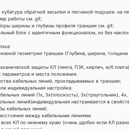
 кубатура обратной засыпки и песчаной подушки. на пе
р работы см. gif;
боры ширины и глубины профиля траншеи см. gif;
льный блок с идентичным функционалом, но без наклона
лока:
сновной геометрии траншеи (Глубина, ширина, толщина
еханической защиты КЛ (лента, ПЗК, кирпич, ж/б плита
 параметров и места положения.
ества кабельных линий, прокладываемых в траншеи;
/или индивидуальная настройка:
бельных линий (1х, 3х(плоскость), 3х(треугольник), 4х, 
ельных линий(индивидуальная настраивается в свойства
бы кабельных линий;
расстояния между кабельными линиями
 всех КЛ по нижнему краю (очень удобно если КЛ разно