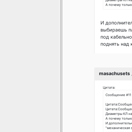
Диаметры КЛ на
А почему тольк
И дополнител
выбираешь па
под кабельно
поднять над 
masachusets
Цитата:
Сообщение #11
Цитата:Сообщен
Цитата:Сообщен
Диаметры КЛ на
А почему тольк
И дополнительн
"механическая 