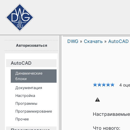
DWG
»
Скачать
»
AutoCAD
Авторизоваться
AutoCAD
Динамические
блоки
4 оц
Документация
Настройка
Программы
Программирование
Настраиваемые 
Прочее
Что нового: