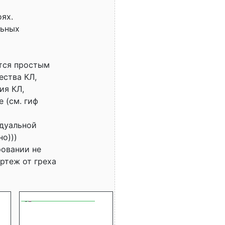
ях.
льных
ится простым
ества КЛ,
ия КЛ,
 (см. гиф
идуальной
о)))
ровании не
ртеж от греха