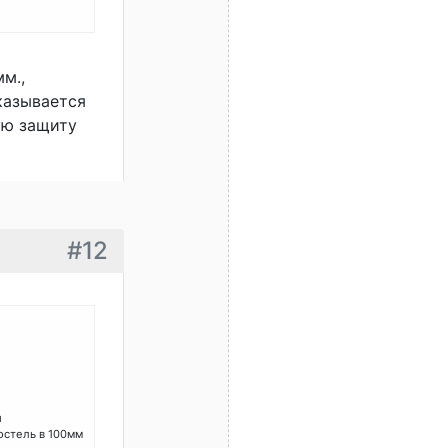
м.,
казывается
ую защиту
#12
и
остель в 100мм