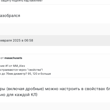
 защиту поднять над кабелем?
Разобрался
 февраля 2025 в 06:58
 от
masachusets
ие #1 от MM_Alex
страиваются через "свойства"!
о до 76мм диаметр? 95, 120 и больше
ры (включая дробные) можно настроить в свойствах б
ьно для каждой КЛ)