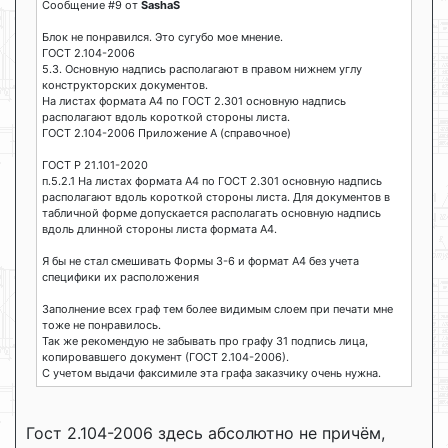
Сообщение #9 от
SashaS
Блок не понравился. Это сугубо мое мнение.
ГОСТ 2.104-2006
5.3. Основную надпись располагают в правом нижнем углу
конструкторских документов.
На листах формата А4 по ГОСТ 2.301 основную надпись
располагают вдоль короткой стороны листа.
ГОСТ 2.104-2006 Приложение А (справочное)
ГОСТ Р 21.101-2020
п.5.2.1 На листах формата A4 по ГОСТ 2.301 основную надпись
располагают вдоль короткой стороны листа. Для документов в
табличной форме допускается располагать основную надпись
вдоль длинной стороны листа формата A4.
Я бы не стал смешивать Формы 3-6 и формат А4 без учета
специфики их расположения
Заполнение всех граф тем более видимым слоем при печати мне
тоже не понравилось.
Так же рекомендую не забывать про графу 31 подпись лица,
копировавшего документ (ГОСТ 2.104-2006).
С учетом выдачи факсимиле эта графа заказчику очень нужна.
Гост 2.104-2006 здесь абсолютно не причём,