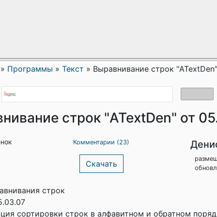
»
Программы
»
Текст
»
Выравнивание строк "ATextDen"
нивание строк "ATextDen" от 05
енок
Дени
Комментарии (23)
размещ
Скачать
обновл
авнивания строк
5.03.07
ция сортировки строк в алфавитном и обратном поряд