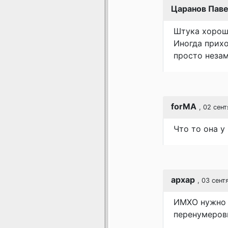
Царанов Пав
Штука хороша
Иногда прихо
просто незам
forMA
, 02 сен
Что то она у
apxap
, 03 сент
ИМХО нужно 
перенумеров