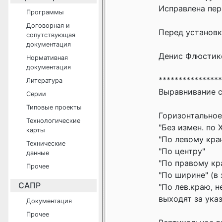
Исправлена пере
Программы
Договорная и
Перед установ
сопутствующая
документация
Денис Флюстиков
Нормативная
документация
****************
Литература
Выравнивание с
Серии
Типовые проекты
Горизонтальное
Технологические
"Без измен. по X
карты
"По левому кра
Технические
"По центру"
данные
"По правому кр
Прочее
"По ширине" (в
САПР
"По лев.краю, 
выходят за ука
Документация
Прочее