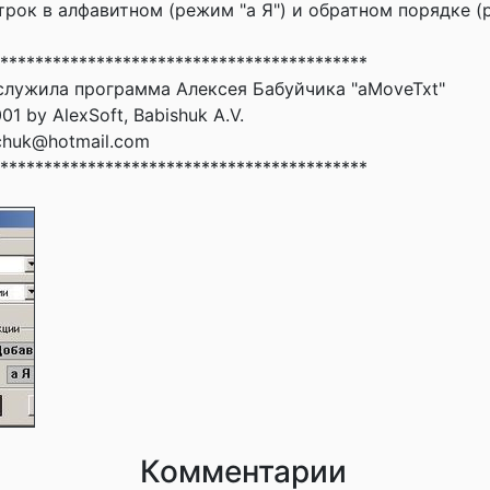
трок в алфавитном (режим "а Я") и обратном порядке (р
******************************************
лужила программа Алексея Бабуйчика "aMoveTxt"
01 by AlexSoft, Babishuk A.V.
ichuk@hotmail.com
******************************************
Комментарии