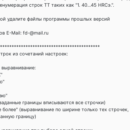
нумерация строк ТТ таких как "1. 40...45 HRCэ.".
кой удалите файлы программы прошлых версий
 E-Mail: fd-@mail.ru
*******************************************
трок из сочетаний настроек:
 выравнивание:
"
ю"
аю"
 заданные границы вписываются все строчки)
не более" (выравнивание по ширине только тех строчек,
занную границу)