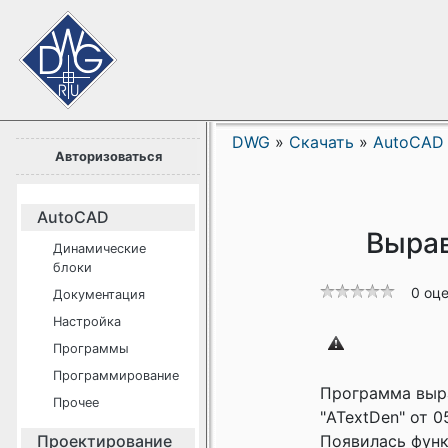
DWG
»
Скачать
»
AutoCAD
Авторизоваться
AutoCAD
Вырав
Динамические
блоки
0 оц
Документация
Настройка
Программы
Программирование
Программа выр
Прочее
"ATextDen" от 0
Проектирование
Появилась функ