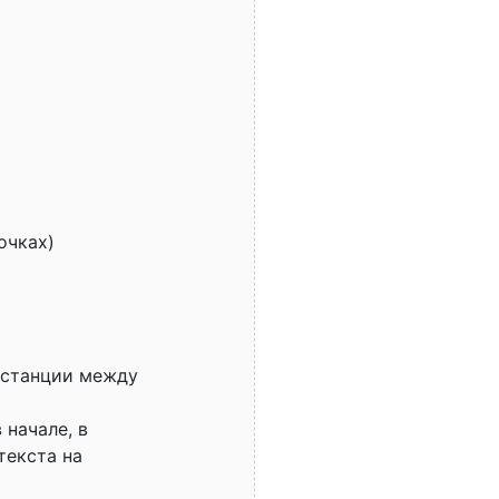
очках)
истанции между
 начале, в
текста на