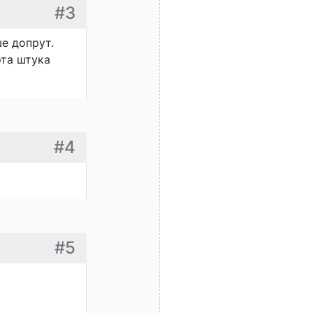
#3
ше допрут.
эта штука
#4
#5