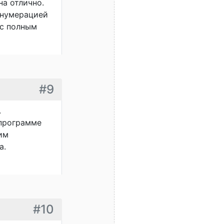
на отлично.
енумерацией
 с полным
#9
.
 программе
им
а.
#10