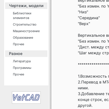
Вертикальное в
Чертежи, модели
"Без измен. по 
"Низ"
Библиотеки
"Середина"
элементов
"Верх"
Строительство
Машиностроение
Вертикальное в
Образование
"Без измен. по 
Прочее
"Дист. между с
"Шаг между стр
Разное
Литература
***************
Программы
Прочее
1.Возможность 
2.Перевод в МТ
ними.
3.Добавление те
конце строк, е
другой.