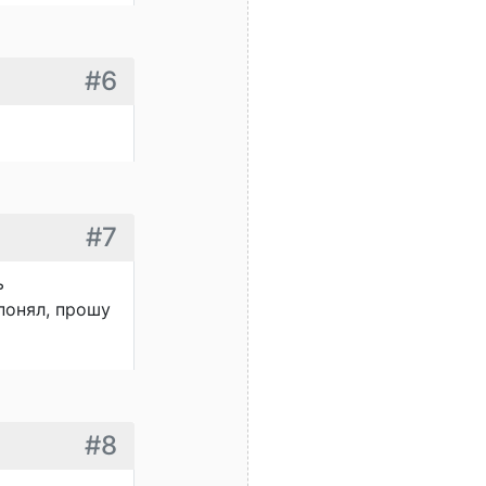
#6
#7
ь
понял, прошу
#8