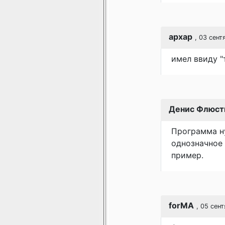
apxap
, 03 сент
имел ввиду "
Денис Флюст
Программа ну
однозначное 
пример.
forMA
, 05 сен