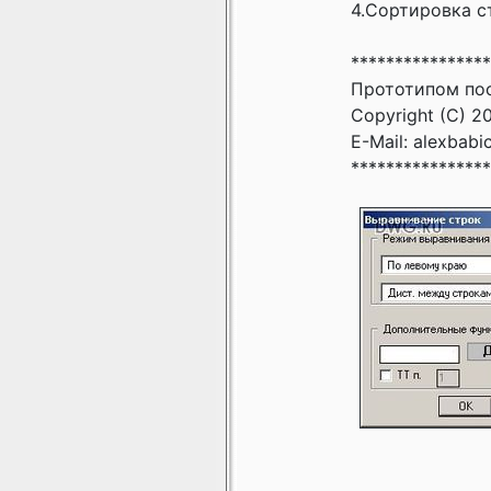
4.Сортировка с
****************
Прототипом пос
Copyright (C) 20
E-Mail: alexbab
****************