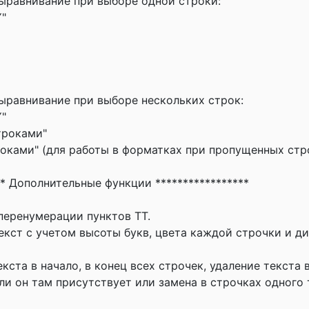
ыравнивание при выборе одной строки:
Y"
ыравнивание при выборе нескольких строк:
Y"
троками"
оками" (для работы в форматках при пропущенных стр
** Дополнительные функции *****************
перенумерации пунктов ТТ.
екст с учетом высоты букв, цвета каждой строчки и д
кста в начало, в конец всех строчек, удаление текста в
сли он там присутствует или замена в строчках одного 