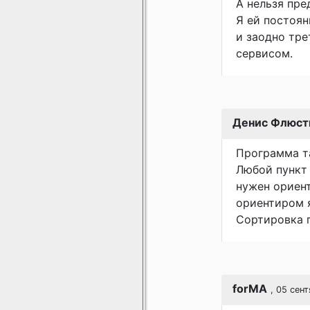
А нельзя пре
Я ей постоян
и заодно тре
сервисом.
Денис Флюст
Программа та
Любой пункт
нужен ориент
ориентиром я
Сортировка п
forMA
, 05 сен