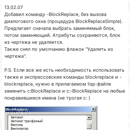
13.02.07
Добавил команду -BlockReplace, без вызова
диалогового окна (процедура BlockReplaceSimple).
Предлагает сначала выбрать заменяемый блок,
потом заменяющий. Атрибуты сохраняются, блок
из чертежа не удаляется.
Также снял по умолчанию флажок "Удалить из
чертежа".
P.S. Если все же есть необходимость использовать
также и экспрессовские команды blockreplace и -
blockreplace, нужно в прилагаемом lisp-файле
заменить c:BlockReplace и c:-BlockReplace на любые
понравившиеся имена (не трогая c: )