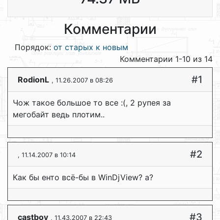
Комментарии
Порядок:
от старых к новым
Комментарии 1-10 из 14
#1
RodionL
, 11.26.2007 в 08:26
Чож такое большое то все :(, 2 рупея за
мегобайт ведь плотим..
#2
, 11.14.2007 в 10:14
Как бы енто всё-бы в WinDjView? a?
#3
castboy
, 11.43.2007 в 22:43