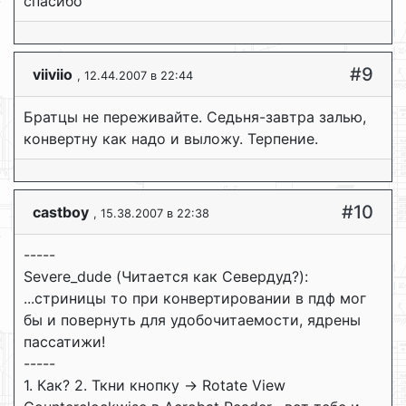
спасибо
#9
viiviio
, 12.44.2007 в 22:44
Братцы не переживайте. Седьня-завтра залью,
конвертну как надо и выложу. Терпение.
#10
castboy
, 15.38.2007 в 22:38
-----
Severe_dude (Читается как Севердуд?):
...стриницы то при конвертировании в пдф мог
бы и повернуть для удобочитаемости, ядрены
пассатижи!
-----
1. Как? 2. Ткни кнопку -> Rotate View