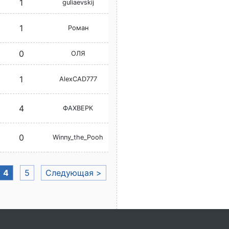
1
guliaevskij
1
Роман
0
ОЛЯ
1
AlexCAD777
4
ФАХВЕРК
0
Winny_the_Pooh
4
5
Следующая >