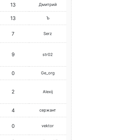
13
Дмитрий
13
Ъ
7
Serz
9
str02
0
Ge_org
2
Alexij
4
сержант
0
vektor