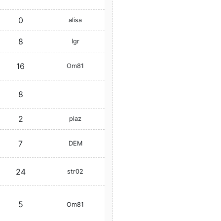
0
alisa
8
Igr
16
Om81
8
2
plaz
7
DEM
24
str02
5
Om81