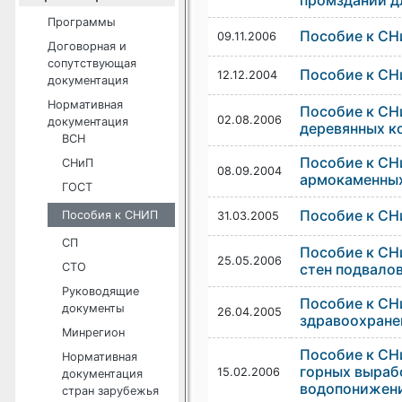
промзданий д
Программы
Пособие к СНи
09.11.2006
Договорная и
сопутствующая
Пособие к СНи
12.12.2004
документация
Нормативная
Пособие к СНи
02.08.2006
документация
деревянных к
ВСН
Пособие к СНи
СНиП
08.09.2004
армокаменных 
ГОСТ
Пособие к СНи
Пособия к СНИП
31.03.2005
СП
Пособие к СНи
25.05.2006
СТО
стен подвало
Руководящие
Пособие к СН
документы
26.04.2005
здравоохране
Минрегион
Пособие к СН
Нормативная
горных выраб
15.02.2006
документация
водопонижени
стран зарубежья