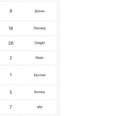
8
Денэн
18
Леонид
26
OlegM
2
Иван
1
Арслан
5
Romka
7
alle