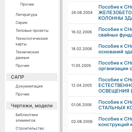
Прочее
Пособие к С
ЖЕЛЕЗОБЕТО
26.08.2004
Литература
КОЛОННЫ ЗД
Серии
Пособие к СН
Типовые проекты
16.02.2006
свайных фунд
Технологические
карты
Пособие к СН
18.02.2006
оснований зда
Технические
данные
Пособие к СНи
Прочее
11.05.2005
организации 
САПР
Пособие к С
ЕСТЕСТВЕНН
12.04.2005
Документация
ОСВЕЩЕНИЯ (к
Прочее
Пособие к С
Чертежи, модели
01.06.2006
СТАЛЬНЫХ КОН
Библиотеки
Пособие к СН
элементов
02.08.2006
конструкций 
Строительство