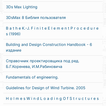
3Ds Max Lighting
3DsMax 8 Библия пользователя
B a t h e K.-J. F i n i t e E l e m e n t P r o c e d u r e
s (1996)
Building and Design Construction Handbook - 6
издание
Cправочник проектировщика под ред.
Б.Г.Коренева, И.М.Рабиновича
Fundamentals of engineering.
Guidelines for Design of Wind Turbine. 2005
H o l m e s W i n d L o a d i n g O f S t r u c t u r e s