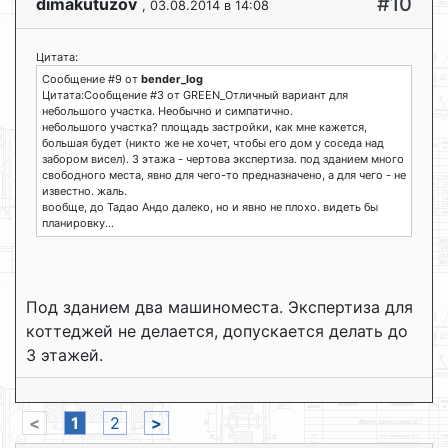
#10
dimakutuzov
, 03.08.2014 в 14:08
Цитата:
Сообщение #9 от
bender_log
Цитата:Сообщение #3 от GREEN_Отличный вариант для
небольшого участка. Необычно и симпатично.
небольшого участка? площадь застройки, как мне кажется,
большая будет (никто же не хочет, чтобы его дом у соседа над
забором висел). 3 этажа - чертова экспертиза. под зданием много
свободного места, явно для чего-то предназначено, а для чего - не
известно. жаль.
вообще, до Тадао Андо далеко, но и явно не плохо. видеть бы
планировку...
Под зданием два машиноместа. Экспертиза для
коттеджей не делается, допускается делать до
3 этажей.
<
1
2
>