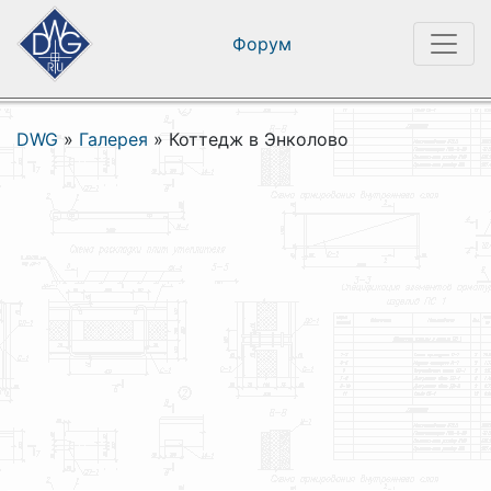
Форум
DWG
»
Галерея
»
Коттедж в Энколово