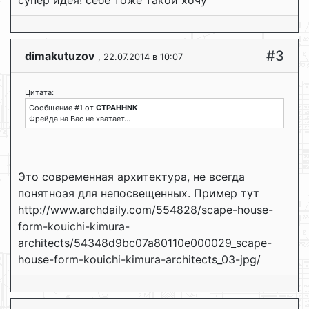
супер идея! себе тоже такой хочу
#3
dimakutuzov
, 22.07.2014 в 10:07
Цитата:
Сообщение #1 от
CTPAHHNK
Фрейда на Вас не хватает...
Это современная архитектура, не всегда
понятноая для непосвещенных. Пример тут
http://www.archdaily.com/554828/scape-house-
form-kouichi-kimura-
architects/54348d9bc07a80110e000029_scape-
house-form-kouichi-kimura-architects_03-jpg/