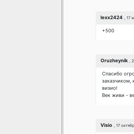
lexx2424
, 17 
+500
Oruzheynik
, 
Спасибо огро
заказчиком, 
визио!
Век живи - ве
Visio
, 17 октяб