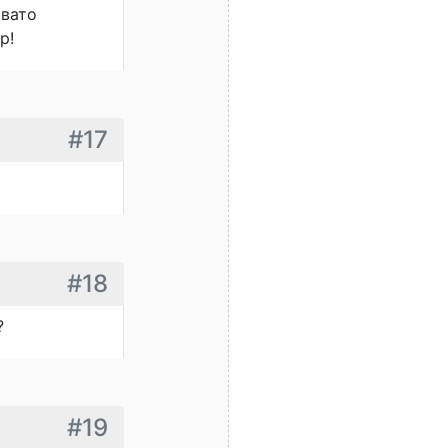
овато
р!
#17
#18
?
#19