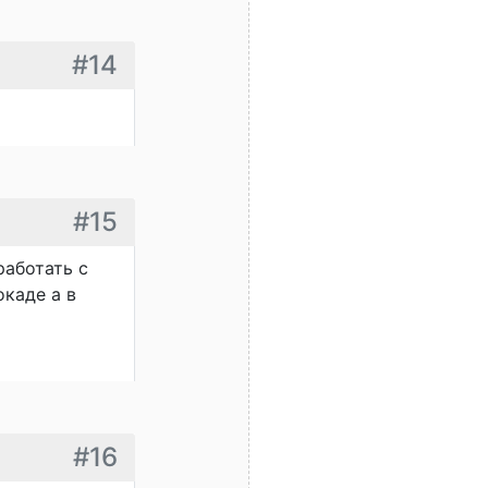
#14
#15
работать с
каде а в
#16