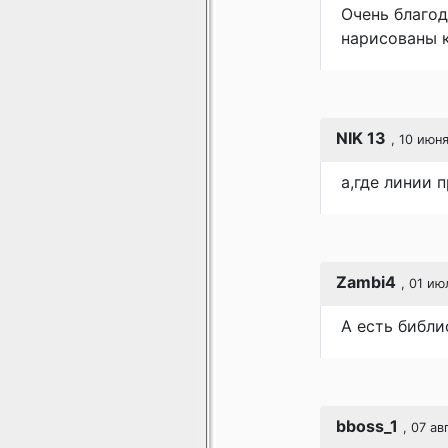
Очень благод
нарисованы к
NIK 13
, 10 июня
а,где линии 
Zambi4
, 01 ию
А есть библ
bboss_1
, 07 ав