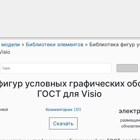
 модели
»
Библиотеки элементов
»
Библиотека фигур 
isio
фигур условных графических об
ГОСТ для Visio
енки
элект
Комментарии (31)
размещен
Скачать
обновлен