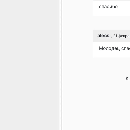
спасибо
alecs
, 21 февра
Молодец спа
К