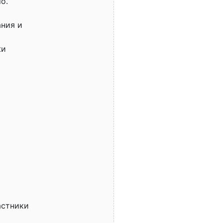
o.
ния и
жи
астники