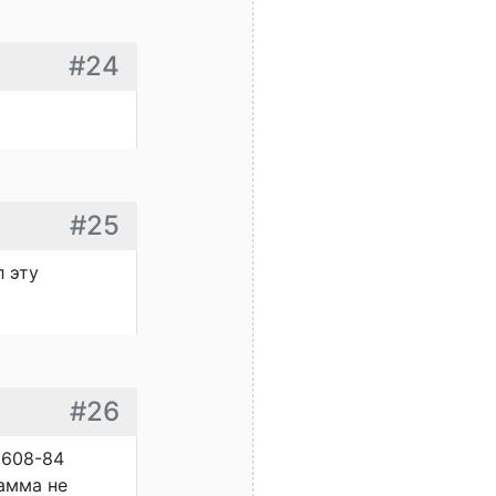
#24
#25
 эту
#26
.608-84
амма не