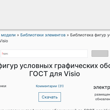
 модели
»
Библиотеки элементов
»
Библиотека фигур 
isio
фигур условных графических об
ГОСТ для Visio
енки
элект
Комментарии (31)
размещен
Скачать
обновлен