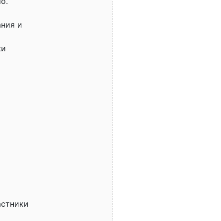
o.
ния и
жи
астники