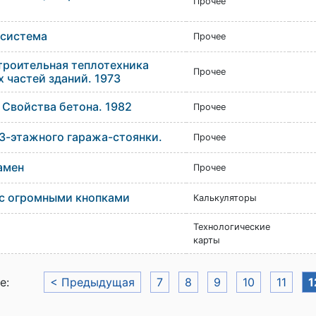
Прочее
 система
Прочее
троительная теплотехника
Прочее
частей зданий. 1973
 Свойства бетона. 1982
Прочее
3-этажного гаража-стоянки.
Прочее
амен
Прочее
 с огромными кнопками
Калькуляторы
Технологические
карты
е:
< Предыдущая
7
8
9
10
11
1