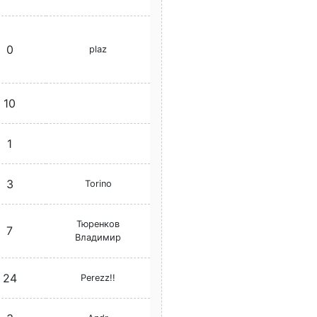
0
plaz
10
1
3
Torino
Тюренков
7
Владимир
24
Perezz!!