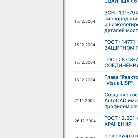
СВАЙНЫХ Ф
ВСН : 191-7
кислородной 
15.12.2004
и низколегир
деталей мост
ГОСТ : 14771
15.12.2004
ЗАЩИТНОМ Г
ГОСТ : 8713
15.12.2004
СОЕДИНЕНИ
Глава "Реакт
18.12.2004
"VisualLISP".
Создание тве
AutoCAD име
21.12.2004
профилем се
ГОСТ : 2.501
26.12.2004
ХРАНЕНИЯ
резервуар с