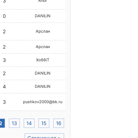
3
Andr
0
DANILIN
2
Арслан
2
Арслан
3
Xo66iT
2
DANILIN
4
DANILIN
3
pushkov2000@bk.ru
2
13
14
15
16