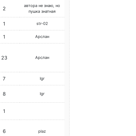
автора не знаю, но
2
пушка знатная
1
str-02
1
Арслан
23
Арслан
7
Igr
8
Igr
1
6
plaz