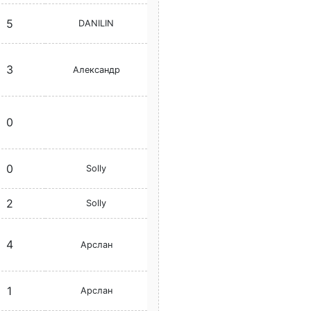
5
DANILIN
3
Александр
0
0
Solly
2
Solly
4
Арслан
1
Арслан