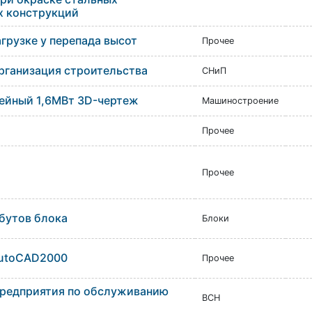
х конструкций
агрузке у перепада высот
Прочее
рганизация строительства
СНиП
ейный 1,6МВт 3D-чертеж
Машиностроение
Прочее
Прочее
бутов блока
Блоки
AutoCAD2000
Прочее
Предприятия по обслуживанию
ВСН