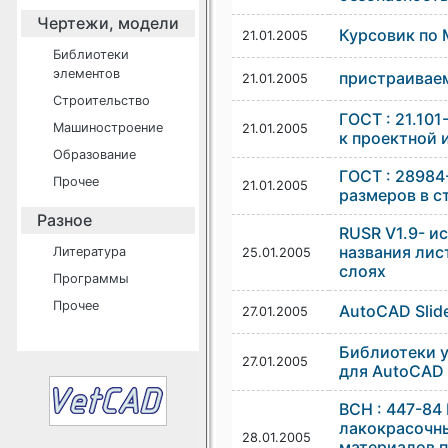
Чертежи, модели
Курсовик по 
21.01.2005
Библиотеки
элементов
пристраивае
21.01.2005
Строительство
ГОСТ : 21.10
Машиностроение
21.01.2005
к проектной 
Образование
ГОСТ : 28984
Прочее
21.01.2005
размеров в с
Разное
RUSR V1.9- и
названия лис
Литература
25.01.2005
слоях
Программы
Прочее
AutoCAD Slide
27.01.2005
Библиотеки у
27.01.2005
для AutoCAD 
ВСН : 447-84
лакокрасочн
28.01.2005
материалов п