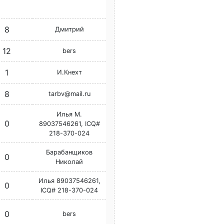
8
Дмитрий
12
bers
1
И.Кнехт
8
tarbv@mail.ru
Илья М.
0
89037546261, ICQ#
218-370-024
Барабанщиков
0
Николай
Илья 89037546261,
0
ICQ# 218-370-024
0
bers