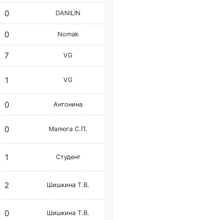
0
DANILIN
0
Nomak
7
VG
1
VG
0
Антонина
0
Малюга С.П.
1
Студент
2
Шишкина Т.В.
0
Шишкина Т.В.