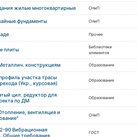
Здания жилые многоквартирные
СНиП
вайные фундаменты
СНиП
каде
Прочее
Библиотеки
е плиты
элементов
Металлич. конструкциям
Образование
профиль участка трасы
Образование
рехода (Укр., курсовая)
тый цил. редуктор для
Образование
оекта по ДМ
"Отопление, вентиляция и
СНиП
ование"
012-90 Вибрационная
ГОСТ
. Общие требования