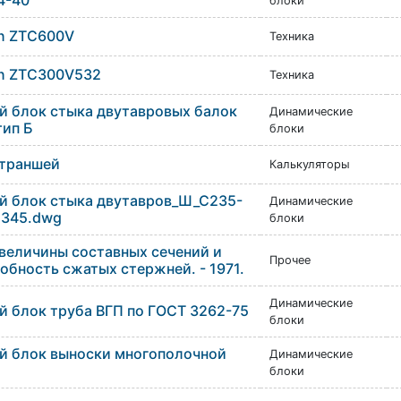
4-40
блоки
on ZTC600V
Техника
on ZTC300V532
Техника
й блок стыка двутавровых балок
Динамические
тип Б
блоки
 траншей
Калькуляторы
й блок стыка двутавров_Ш_С235-
Динамические
345.dwg
блоки
величины составных сечений и
Прочее
обность сжатых стержней. - 1971.
Динамические
 блок труба ВГП по ГОСТ 3262-75
блоки
й блок выноски многополочной
Динамические
блоки