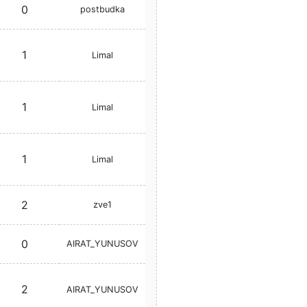
0
postbudka
1
Limal
1
Limal
1
Limal
2
zve1
0
AIRAT_YUNUSOV
2
AIRAT_YUNUSOV