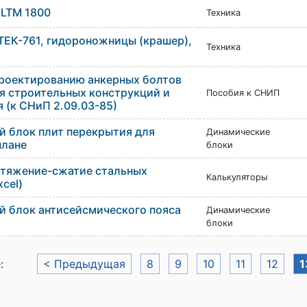
 LTM 1800
Техника
ТЕК-761, гидороножницы (крашер),
Техника
проектированию анкерных болтов
я строительных конструкций и
Пособия к СНИП
 (к СНиП 2.09.03-85)
 блок плит перекрытия для
Динамические
плане
блоки
стяжение-сжатие стальных
Калькуляторы
cel)
 блок антисейсмического пояса
Динамические
блоки
е:
< Предыдущая
8
9
10
11
12
1