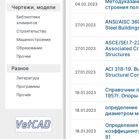
Методуказани
04.02.2023
Чертежи, модели
строения пол
Библиотеки
ANSI/AISC 360-
элементов
27.01.2023
Steel Building
Строительство
Машиностроение
ASCE/SEI 7-2
Associated Cri
Образование
27.01.2023
Structures
Прочее
Разное
ACI 318-19. B
27.01.2023
Structural Co
Литература
Программы
Справочник п
19.01.2023
Прочее
1957г. Опоры
определение 
18.01.2023
диаметром ме
Определения 
коэффициента
18.01.2023
91