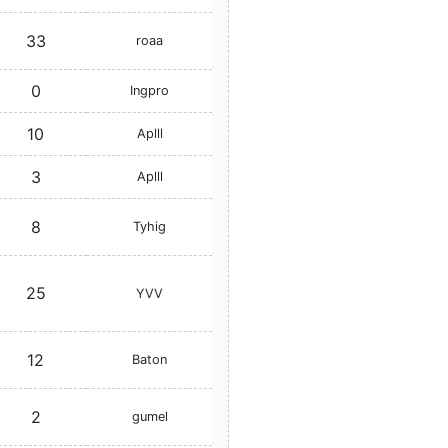
33
roaa
0
Ingpro
10
Aplll
3
Aplll
8
Tyhig
25
YVV
12
Baton
2
gumel