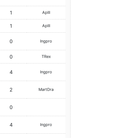
1
Aplll
1
Aplll
0
Ingpro
0
TRex
4
Ingpro
2
MartDra
0
4
Ingpro