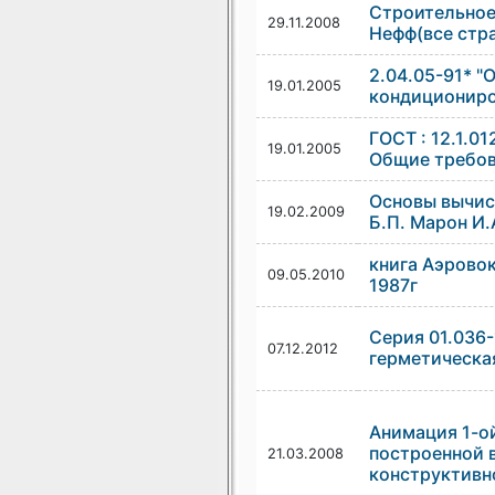
Строительное
29.11.2008
Нефф(все стр
2.04.05-91* "
19.01.2005
кондициониро
ГОСТ : 12.1.0
19.01.2005
Общие требо
Основы вычис
19.02.2009
Б.П. Марон И.
книга Аэровок
09.05.2010
1987г
Серия 01.036-
07.12.2012
герметическая
Анимация 1-ой
построенной в
21.03.2008
конструктивн