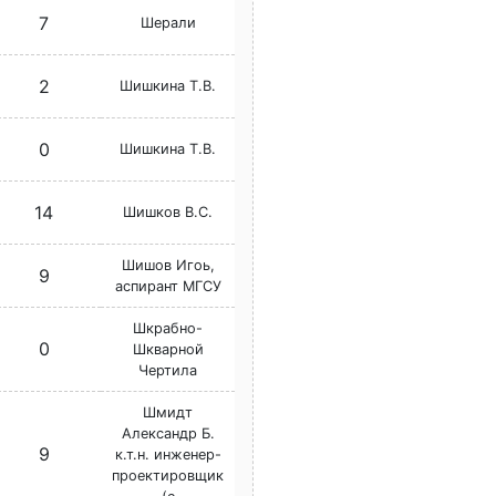
7
Шерали
2
Шишкина Т.В.
0
Шишкина Т.В.
14
Шишков В.С.
Шишов Игоь,
9
аспирант МГСУ
Шкрабно-
0
Шкварной
Чертила
Шмидт
Александр Б.
9
к.т.н. инженер-
проектировщик