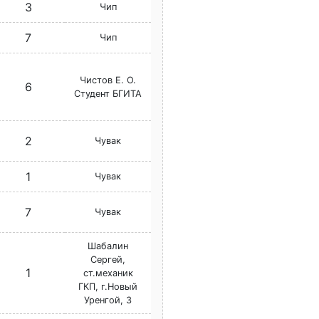
3
Чип
7
Чип
Чистов Е. О.
6
Студент БГИТА
2
Чувак
1
Чувак
7
Чувак
Шабалин
Сергей,
1
ст.механик
ГКП, г.Новый
Уренгой, 3