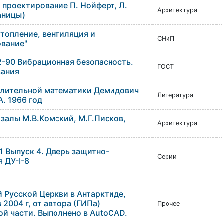
 проектирование П. Нойферт, Л.
Архитектура
аницы)
Отопление, вентиляция и
СНиП
вание"
12-90 Вибрационная безопасность.
ГОСТ
вания
лительной математики Демидович
Литература
А. 1966 год
залы М.В.Комский, М.Г.Писков,
Архитектура
1 Выпуск 4. Дверь защитно-
Серии
 ДУ-I-8
 Русской Церкви в Антарктиде,
 2004 г, от автора (ГИПа)
Прочее
ой части. Выполнено в AutoCAD.