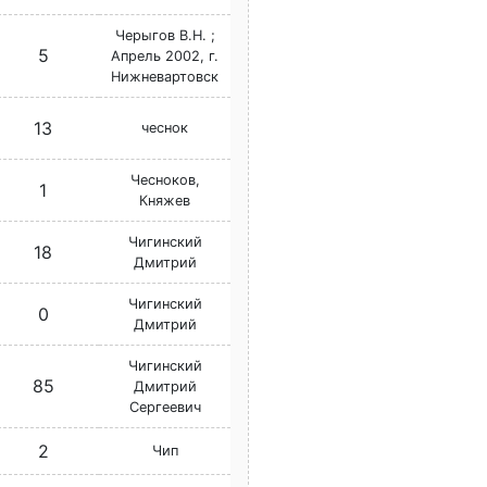
Черыгов В.Н. ;
5
Апрель 2002, г.
Нижневартовск
13
чеснок
Чесноков,
1
Княжев
Чигинский
18
Дмитрий
Чигинский
0
Дмитрий
Чигинский
85
Дмитрий
Сергеевич
2
Чип