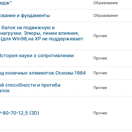
тедж"
Образование
ование и фундаменты
Образование
и балок на подвижную и
нагрузки. Эпюры, линии влияния,
Прочее
и(для Win98,на XP не поддерживает
История науки о сопротивлении
Прочее
од конечных элементов.Основы 1984
Прочее
ей способности и прогиба
Прочее
алок
-80-70-12,5 (3D)
Прочее