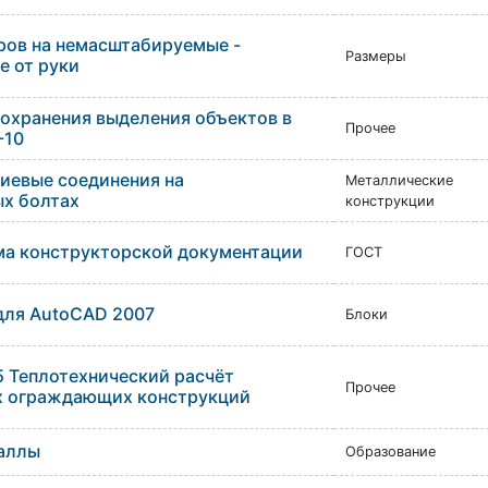
ров на немасштабируемые -
Размеры
е от руки
сохранения выделения объектов в
Прочее
-10
иевые соединения на
Металлические
х болтах
конструкции
ма конструкторской документации
ГОСТ
 для AutoCAD 2007
Блоки
5 Теплотехнический расчёт
Прочее
х ограждающих конструкций
аллы
Образование