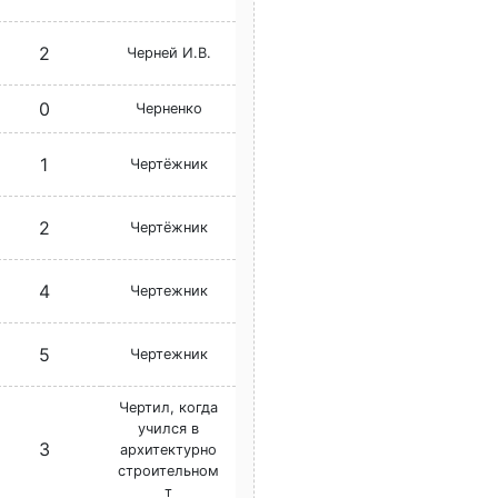
2
Черней И.В.
0
Черненко
1
Чертёжник
2
Чертёжник
4
Чертежник
5
Чертежник
Чертил, когда
учился в
3
архитектурно
строительном
т