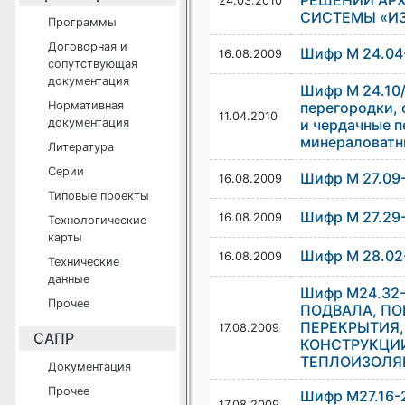
РЕШЕНИЙ АР
24.03.2010
СИСТЕМЫ «И
Программы
Договорная и
Шифр М 24.04
16.08.2009
сопутствующая
документация
Шифр М 24.10/
Нормативная
перегородки,
11.04.2010
документация
и чердачные 
минераловатн
Литература
Серии
Шифр М 27.09
16.08.2009
Типовые проекты
Шифр М 27.29
16.08.2009
Технологические
карты
Шифр М 28.02
16.08.2009
Технические
данные
Шифр М24.32
Прочее
ПОДВАЛА, ПО
ПЕРЕКРЫТИЯ
17.08.2009
САПР
КОНСТРУКЦИ
ТЕПЛОИЗОЛЯ
Документация
Прочее
Шифр М27.16-
17.08.2009