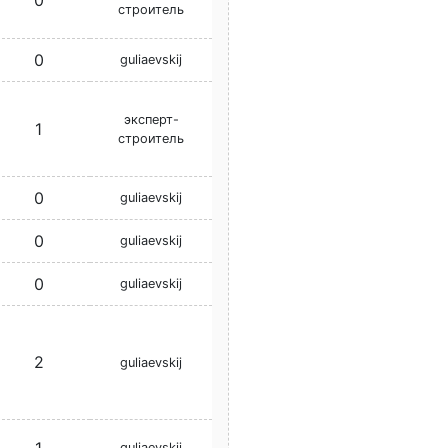
0
строитель
0
guliaevskij
эксперт-
1
строитель
0
guliaevskij
0
guliaevskij
0
guliaevskij
2
guliaevskij
guliaevskij