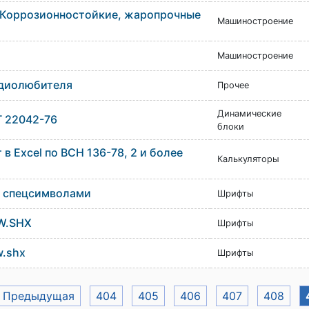
 Коррозионностойкие, жаропрочные
Машиностроение
Машиностроение
диолюбителя
Прочее
Динамические
 22042-76
блоки
в Excel по ВСН 136-78, 2 и более
Калькуляторы
о спецсимволами
Шрифты
W.SHX
Шрифты
.shx
Шрифты
 Предыдущая
404
405
406
407
408