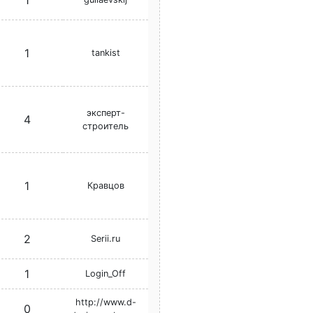
1
1
tankist
эксперт-
4
строитель
1
Кравцов
2
Serii.ru
1
Login_Off
http://www.d-
0