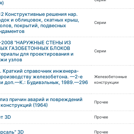
я)
2 Конструктивные решения нар.
одок и облицовок, скатных крыш,
Серии
олов, покрытий, подвесных
ундаментов
2-2008 "НАРУЖНЫЕ СТЕНЫ ИЗ
ВЫХ ГАЗОБЕТОННЫХ БЛОКОВ
Серии
ериалы для проектирования и
ежи узлов
. Краткий справочник инженера-
производству железобетона. —2-е
Железобетонные
. и доп.—К.: Будивэльнык, 1989.—296
конструкции
лиз причин аварий и повреждений
Прочее
конструкций (1964)
ет 3D
Прочее
рсаль" 3D
Прочее