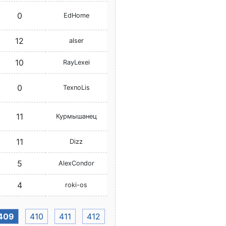
0
EdHome
12
alser
10
RayLexei
0
TexnoLis
11
Курмышанец
11
Dizz
5
AlexCondor
4
roki-os
409
410
411
412