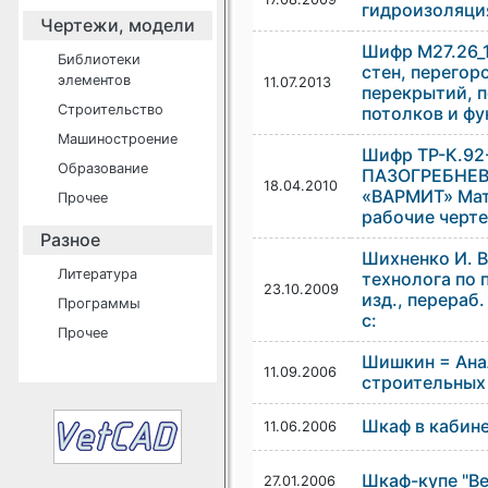
гидроизоляци
Чертежи, модели
Шифр М27.26_1
Библиотеки
стен, перегор
элементов
11.07.2013
перекрытий, п
Строительство
потолков и ф
Машиностроение
Шифр ТР-К.9
Образование
ПАЗОГРЕБНЕ
18.04.2010
«ВАРМИТ» Мат
Прочее
рабочие черт
Разное
Шихненко И. В
Литература
технолога по 
23.10.2009
изд., перераб
Программы
с:
Прочее
Шишкин = Ана
11.09.2006
строительных 
Шкаф в кабин
11.06.2006
Шкаф-купе "Ве
27.01.2006