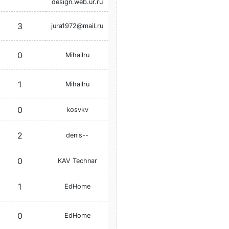
design.web.ur.ru
3
jura1972@mail.ru
0
Mihailru
1
Mihailru
0
kosvkv
2
denis--
0
KAV Technar
1
EdHome
0
EdHome